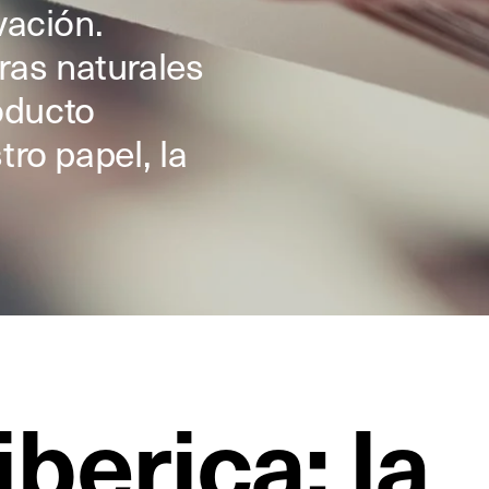
vación.
as naturales
oducto
tro papel, la
berica: la