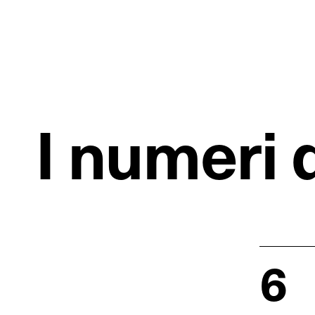
I numeri 
6