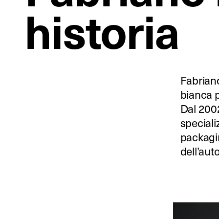
historia
Fabriano
bianca p
Dal 200
speciali
packagin
dell’aut