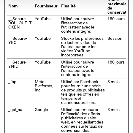
maximale
Nom
Fournisseur
Finalité
de
conservation
__Secure-
YouTube
Utilisé pour suivre
180 jours
ROLLOUT_T
l'interaction de
OKEN
l'utilisateur avec le
contenu intégré.
__Secure-
YouTube
Stocke les préférences
Session
YEC
de lecture vidéo de
l'utilisateur pour les
vidéos YouTube
incorporées
__Secure-
YouTube
Utilisé pour suivre
180 jours
YNID
l'interaction de
l'utilisateur avec le
contenu intégré.
_fbp
Meta
Utilisé par Facebook
3 mois
Platforms,
pour fournir une série
Inc.
de produits publicitaires
tels que les offres en
temps réel
d'annonceurs tiers.
_gcl_au
Google
Utilisé pour mesurer
3 mois
l'efficacité des efforts
publicitaires du site
web, en recueillant des
données sur le taux de
conversion des