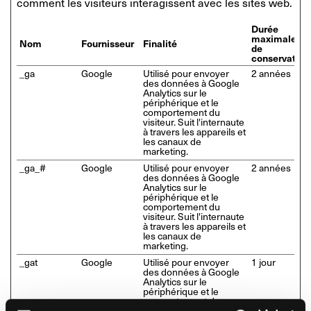
comment les visiteurs interagissent avec les sites web.
Durée
maximale
Nom
Fournisseur
Finalité
de
conservation
_ga
Google
Utilisé pour envoyer
2 années
des données à Google
Analytics sur le
périphérique et le
comportement du
visiteur. Suit l'internaute
à travers les appareils et
les canaux de
marketing.
_ga_#
Google
Utilisé pour envoyer
2 années
des données à Google
Analytics sur le
périphérique et le
comportement du
visiteur. Suit l'internaute
à travers les appareils et
les canaux de
marketing.
_gat
Google
Utilisé pour envoyer
1 jour
des données à Google
Analytics sur le
périphérique et le
comportement du
visiteur. Suit l'internaute