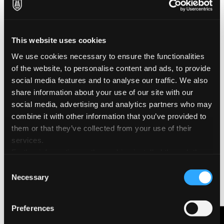
à travers les appareils et
les canaux de
marketing.
_hjCookieTe
Hotjar
Collecte des données
Session
st
concernant la
This website uses cookies
navigation et le
comportement de
We use cookies necessary to ensure the functionalities
l'utilisateur sur le site
web - Cela est utilisé
of the website, to personalise content and ads, to provide
pour compiler des
social media features and to analyse our traffic. We also
rapports statistiques et
des cartes thermiques
share information about your use of our site with our
pour le propriétaire du
site web.
social media, advertising and analytics partners who may
_hjSession_
Hotjar
Recueille des
1 jour
combine it with other information that you’ve provided to
#
statistiques sur les
visites du site web par
them or that they’ve collected from your use of their
l'utilisateur, telles que le
services.
nombre de visites, le
temps moyen passé sur
Further information on the cookies installed through the
le site et quelles pages
on été consultées.
website are available in the
Cookie Policy
Consent
_hjSessionU
Hotjar
Recueille des
1 année
Necessary
Selection
ser_#
statistiques sur les
visites du site web par
l'utilisateur, telles que le
nombre de visites, le
Preferences
temps moyen passé sur
le site et quelles pages