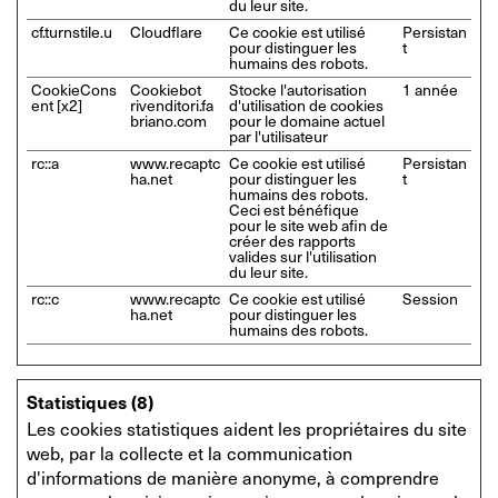
du leur site.
cf.turnstile.u
Cloudflare
Ce cookie est utilisé
Persistan
pour distinguer les
t
humains des robots.
CookieCons
Cookiebot
Stocke l'autorisation
1 année
ent [x2]
rivenditori.fa
d'utilisation de cookies
briano.com
pour le domaine actuel
par l'utilisateur
rc::a
www.recaptc
Ce cookie est utilisé
Persistan
ha.net
pour distinguer les
t
humains des robots.
Ceci est bénéfique
pour le site web afin de
créer des rapports
valides sur l'utilisation
du leur site.
rc::c
www.recaptc
Ce cookie est utilisé
Session
ha.net
pour distinguer les
humains des robots.
Statistiques (8)
Les cookies statistiques aident les propriétaires du site
web, par la collecte et la communication
d'informations de manière anonyme, à comprendre