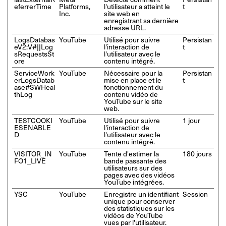
eferrerTime
Platforms,
l'utilisateur a atteint le
t
Inc.
site web en
enregistrant sa dernière
adresse URL.
LogsDatabas
YouTube
Utilisé pour suivre
Persistan
eV2:V#||Log
l'interaction de
t
sRequestsSt
l'utilisateur avec le
ore
contenu intégré.
ServiceWork
YouTube
Nécessaire pour la
Persistan
erLogsDatab
mise en place et le
t
ase#SWHeal
fonctionnement du
thLog
contenu vidéo de
YouTube sur le site
web.
TESTCOOKI
YouTube
Utilisé pour suivre
1 jour
ESENABLE
l'interaction de
D
l'utilisateur avec le
contenu intégré.
VISITOR_IN
YouTube
Tente d'estimer la
180 jours
FO1_LIVE
bande passante des
utilisateurs sur des
pages avec des vidéos
YouTube intégrées.
YSC
YouTube
Enregistre un identifiant
Session
unique pour conserver
des statistiques sur les
vidéos de YouTube
vues par l'utilisateur.