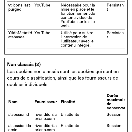
yt-icons-last-
YouTube
Nécessaire pour la
Persistan
purged
mise en place et le
t
fonctionnement du
contenu vidéo de
YouTube sur le site
web.
YtIdbMeta#d
YouTube
Utilisé pour suivre
Persistan
atabases
l'interaction de
t
l'utilisateur avec le
contenu intégré.
Non classés (2)
Les cookies non classés sont les cookies qui sont en
cours de classification, ainsi que les fournisseurs de
cookies individuels.
Durée
maximale
Nom
Fournisseur
Finalité
de
conservation
atsessionid
rivenditori.fa
En attente
Session
briano.com
atsessionida
rivenditori.fa
En attente
Session
dmin
briano.com