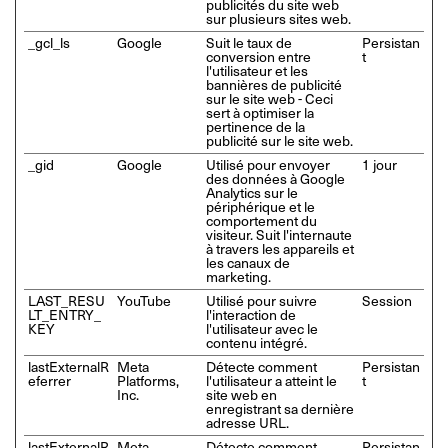
publicités du site web
sur plusieurs sites web.
_gcl_ls
Google
Suit le taux de
Persistan
conversion entre
t
l'utilisateur et les
bannières de publicité
sur le site web - Ceci
sert à optimiser la
pertinence de la
publicité sur le site web.
_gid
Google
Utilisé pour envoyer
1 jour
des données à Google
Analytics sur le
périphérique et le
comportement du
visiteur. Suit l'internaute
à travers les appareils et
les canaux de
marketing.
LAST_RESU
YouTube
Utilisé pour suivre
Session
LT_ENTRY_
l'interaction de
KEY
l'utilisateur avec le
contenu intégré.
lastExternalR
Meta
Détecte comment
Persistan
eferrer
Platforms,
l'utilisateur a atteint le
t
Inc.
site web en
enregistrant sa dernière
adresse URL.
lastExternalR
Meta
Détecte comment
Persistan