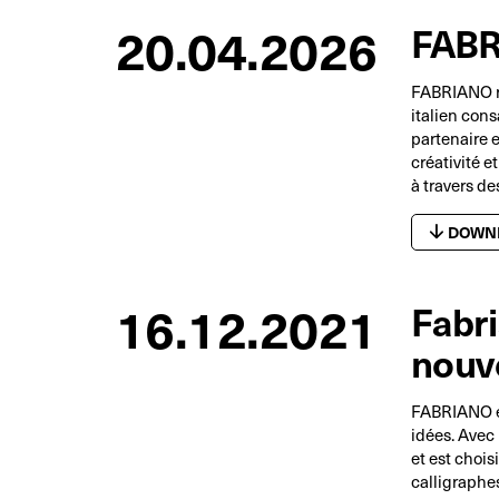
20.04.2026
FABR
FABRIANO re
italien cons
partenaire e
créativité e
à travers de
DOWN
16.12.2021
Fabri
nouv
FABRIANO es
idées. Avec 
et est chois
calligraphe