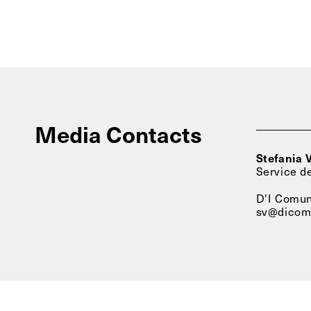
Media Contacts
Stefania V
Service d
D'I Comun
sv@dicomu