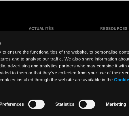
ACTUALITÉS
RESSOURCES
Actualités
Tutoriels
s
Communiqués de Presse
Glossaire
o ensure the functionalities of the website, to personalise cont
Sponsoring et Mécénat
Catalogue
atures and to analyse our traffic. We also share information abou
edia, advertising and analytics partners who may combine it with 
Résidence d’artiste
Zone des ense
vided to them or that they’ve collected from your use of their ser
cookies installed through the website are available in the
Cookie
Preferences
Statistics
Marketing