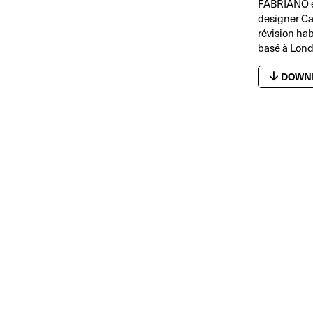
FABRIANO es
designer Car
révision ha
basé à Londr
DOWN