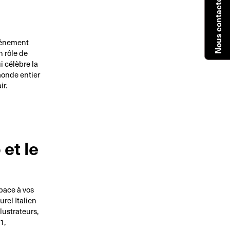
Nous contacter
vénement
n rôle de
i célèbre la
 monde entier
ir.
et le
pace à vos
urel Italien
llustrateurs,
1,