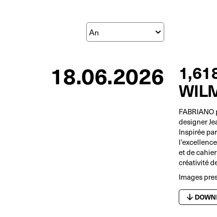
18.06.2026
1,61
WIL
FABRIANO pr
designer Je
Inspirée par
l’excellenc
et de cahie
créativité d
Images pre
DOWN