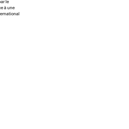
ar le
ce à une
ternational