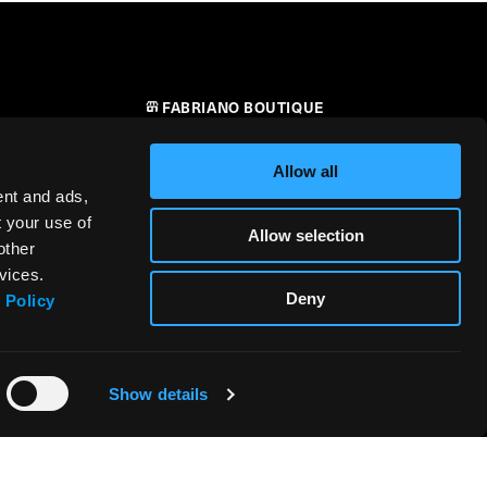
FABRIANO BOUTIQUE
CONTACTS & DISTRIBUTEURS
Allow all
SÉCURITÉ DES PRODUITS -
ent and ads,
RÈGLEMENT (UE) 2023/988
t your use of
Allow selection
other
ignants
vices.
Deny
 Policy
Show details