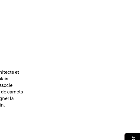
hitecte et
lais.
associe
 de carnets
gner la
in.