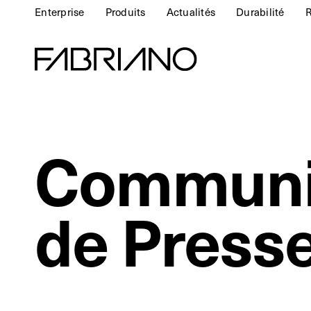
Enterprise
Produits
Actualités
Durabilité
R
Communi
de Press