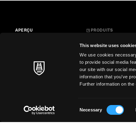
APERÇU
◳
PRODUITS
Beaux-Arts
HISTOIRE
This website uses cookie
L’art à l’école
FABRICATION DU PAPIER
We use cookies necessary t
Papiers créations
to provide social media fe
MAÎTRES INTEMPORELS
our site with our social m
Papeterie
information that you’ve pro
DURABILITÉ
Edition d’art
Further information on the 
Business
Just for You
Consent
Necessary
Selection