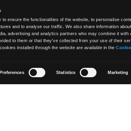
s
o ensure the functionalities of the website, to personalise cont
atures and to analyse our traffic. We also share information abou
edia, advertising and analytics partners who may combine it with 
vided to them or that they’ve collected from your use of their ser
cookies installed through the website are available in the
Cookie
Preferences
Statistics
Marketing
NOTICIAS
RECURSOS
Noticias
Tutoriales
Press & Media
Glosario
Colaboraciones
Descargar
Residencia de Artistas
Area profesore