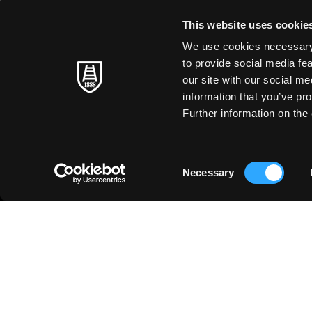
This website uses cookie
We use cookies necessary t
to provide social media fe
our site with our social m
information that you’ve pro
Further information on the 
Consent
Necessary
Selection
SOBRE NOSOTROS
◳
PRODUCTOS
Bellas artes
HISTORIA
Arte en la escuela
FABRICACIÓN DEL PAPEL
Papel Creativo
ARTISTAS INTEMPORALES
Papelería