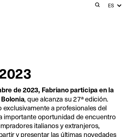
Cer
ES
Search
Clos
 2023
mbre de 2023, Fabriano participa en la
 Bolonia
, que alcanza su 27ª edición.
o exclusivamente a profesionales del
na importante oportunidad de encuentro
ompradores italianos y extranjeros,
rtir y presentar las últimas novedades