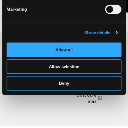
original que se incluye en el cierre de cada capítulo.
Marketing
Show details
Allow all
Anterior
Siguiente
Allow selection
Creativeworld
Nueva tienda
2023
online de
Fabriano
Descubre
Deny
Boutique
más
Descubre
más