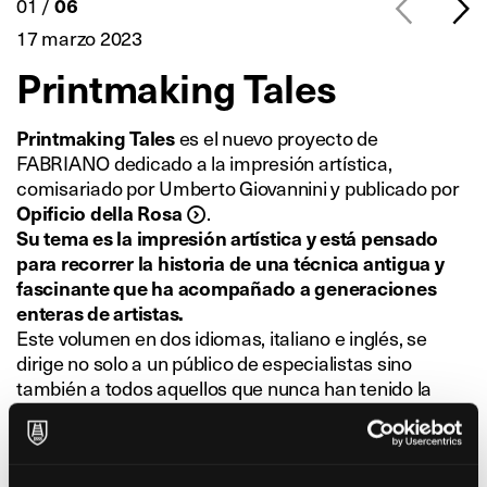
01 /
06
17 marzo 2023
Printmaking Tales
es el nuevo proyecto de
Printmaking Tales
FABRIANO dedicado a la impresión artística,
comisariado por Umberto Giovannini y publicado por
.
Opificio della Rosa
Su tema es la impresión artística y está pensado
para recorrer la historia de una técnica antigua y
fascinante que ha acompañado a generaciones
enteras de artistas.
Este volumen en dos idiomas, italiano e inglés, se
dirige no solo a un público de especialistas sino
también a todos aquellos que nunca han tenido la
ocasión de sentir la alquimia que surge del encuentro
entre la tinta y el papel a través de las diferentes
técnicas de impresión.