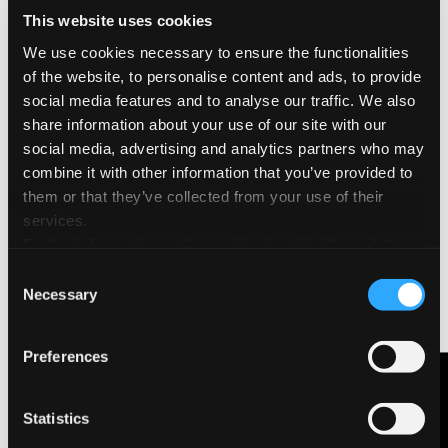
El libro se divide en once capítulos. Cada capítulo está
dedicado a una técnica diferente y presenta, a modo
This website uses cookies
de introducción, un relato fruto de la imaginación del
We use cookies necessary to ensure the functionalities
autor, que gira en torno a personajes y episodios
of the website, to personalise content and ads, to provide
clave de la historia de la impresión artística.
social media features and to analyse our traffic. We also
La singularidad de este volumen radica en las
share information about your use of our site with our
reproducciones de obras originales que FABRIANO
social media, advertising and analytics partners who may
ha encargado a 12 artistas, obras que narran la
combine it with other information that you’ve provided to
técnica desde una experimentación personal,
them or that they’ve collected from your use of their
utilizando alguno de los papeles de la marca para
services.
impresión artística: FABRIANO Unica,
Further information on the cookies installed through the
FABRIANO Rosaspina, FABRIANO Artistico,
website are available in the
Cookie Policy
FABRIANO Tiepolo, Magnani Pescia, Magnani Corona
Consent
Necessary
y Magnani Incisioni. Cada uno de los grabadores
Selection
seleccionados -Umberto Giovannini, Koichi
Yamamoto, Maria Pina Bentivenga, Gianna
Preferences
Bentivenga, Giulia Leonelli, Ilaria Rosselli Del Turco,
Contáctanos
Marina Bindella, Ingrid Ledent, Nick Morley, Davide
Reviati, Paul Dewis y Anonima Impressori- ha utilizado
Statistics
una técnica y un papel diferentes para crear una obra