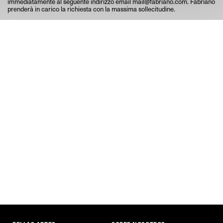
immediatamente al seguente indirizzo email
mail@fabriano.com
. Fabriano
prenderà in carico la richiesta con la massima sollecitudine.