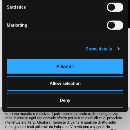
Contáctanos
Statistics
Marketing
FRANCESCO ROSASPINA / OPINIÓN DE FRANCESCO
ROSASPINA CON FIRMA AUTÉNTICA SOBRE LA CALIDAD DEL
PAPEL FABRICADO EN FABRIANO POR PIETRO MILIANI
FABRIANO, 3 de julio de 1820
Show details
© Fondazione Fedrigoni Fabriano - Archivio Storico Cartiere Miliani
Fabriano
Allow all
Allow selection
Deny
Fabriano rispetta e valorizza il patrimonio culturale e, di conseguenza,
pone in essere ogni ragionevole sforzo per la tutela dei diritti di proprietà
intellettuale di terzi. Qualora riteneste di vantare qualche diritto sulle
immagini ed i testi utilizzati da Fabriano, Vi invitiamo a segnalarlo