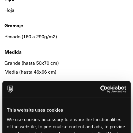
Hoja
Gramaje
Pesado (160 a 290g/m2)
Medida
Grande (hasta 50x70 cm)
Media (hasta 46x66 cm)
Superficie-Acabado
Doble cara
This website uses cookies
Características y certificaciones medioambientales
We use cookies necessary to ensure the functionalities
Acid Free
of the website, to personalise content and ads, to provide