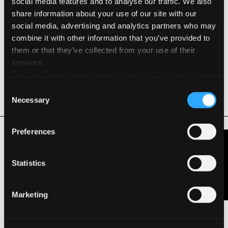
social media features and to analyse our traffic. We also
Elemental Chlorine Free - Libre de cloro
share information about your use of our site with our
elemental
social media, advertising and analytics partners who may
combine it with other information that you’ve provided to
FSC®
them or that they’ve collected from your use of their
services.
Hydro Power
Further information on the cookies installed through the
website are available in the
Cookie Policy
Long Life ISO 9706
Consent
Necessary
Selection
Productos Relacionados
Preferences
Contáctanos
Statistics
Marketing