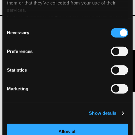
Hoja
them or that they’ve collected from your use of their
services.
Further information on the cookies installed through the
Productos Relacionados
website are available in the
Cookie Policy
Consent
Necessary
Selection
Preferences
Contáctanos
Statistics
Marketing
Show details
Allow all