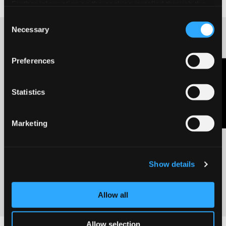
Further information on the cookies installed through the
website are available in the
Cookie Policy
Consent
Necessary
Selection
Preferences
Précédent
Suivant
Nous contacter
Fabriano
Fabriano
participe au
partenaire de
Statistics
Salon
la Drawing
Comlandi
Week de
Marketing
(Malaga)
Milan, édition
2022 du 19 au
En savoir
27 novembre
plus
En savoir
Show details
plus
Allow all
Allow selection