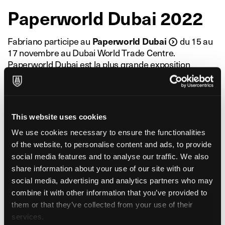
Paperworld Dubai 2022
Fabriano participe au
du 15 au
Paperworld Dubai
17 novembre au Dubai World Trade Centre.
Paperworld Dubai est la plus grande exposition
commerciale internationale pour l’industrie de la
papeterie, du papier, des cadeaux et des fournitures
de bureau au Moyen-Orient.
Il s’agit d’une importante plateforme d’affaires offrant
This website uses cookies
un aperçu idéal des tendances et des thèmes actuels
du marché dans le secteur du papier et des produits
We use cookies necessary to ensure the functionalities
de bureau.
of the website, to personalise content and ads, to provide
Fabriano est présent pour présenter sa gamme
social media features and to analyse our traffic. We also
complète de papier pour la papeterie et le bureau et
share information about your use of our site with our
pour rencontrer les principaux acteurs de l’industrie
social media, advertising and analytics partners who may
du monde entier.
combine it with other information that you’ve provided to
them or that they’ve collected from your use of their
services.