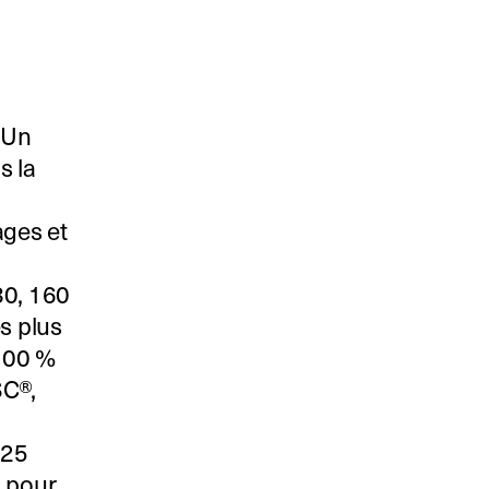
 Un
s la
ages et
80, 160
es plus
 100 %
SC®,
 25
, pour