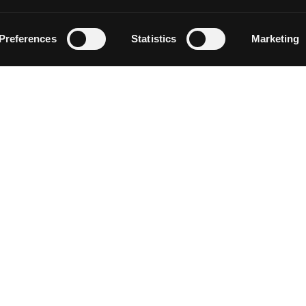
Preferences
Statistics
Marketing
ACTUALITÉS
RESSOURCES
Actualités
Tutoriels
Communiqués de Presse
Glossaire
Sponsoring et Mécénat
Catalogue
Résidence d’artiste
Zone des ense