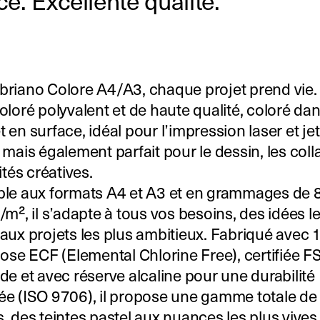
ce. Excellente qualité.
briano Colore A4/A3, chaque projet prend vie.
oloré polyvalent et de haute qualité, coloré dan
 en surface, idéal pour l’impression laser et jet
 mais également parfait pour le dessin, les coll
ités créatives.
ble aux formats A4 et A3 et en grammages de 
/m², il s’adapte à tous vos besoins, des idées l
aux projets les plus ambitieux. Fabriqué avec
lose ECF (Elemental Chlorine Free), certifiée F
de et avec réserve alcaline pour une durabilité
ée (ISO 9706), il propose une gamme totale de
, des teintes pastel aux nuances les plus vives