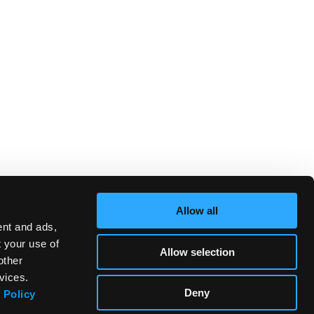
Allow all
ent and ads,
t your use of
Allow selection
other
vices.
Deny
 Policy