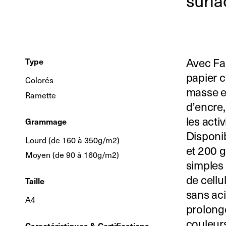
surfa
Avec Fa
Type
papier c
Colorés
masse et
Ramette
d’encre,
les activ
Grammage
Disponi
Lourd (de 160 à 350g/m2)
et 200 g
Moyen (de 90 à 160g/m2)
simples 
de cellu
Taille
sans aci
A4
prolong
couleurs
Caractéristiques & Certifications