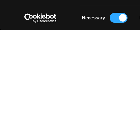
Consent
Necessary
Selection
APERÇU
◳
PRODUITS
Beaux-Arts
HISTOIRE
L’art à l’école
FABRICATION DU PAPIER
Papiers créations
MAÎTRES INTEMPORELS
Papeterie
DURABILITÉ
Edition d’art
Business
Just for You