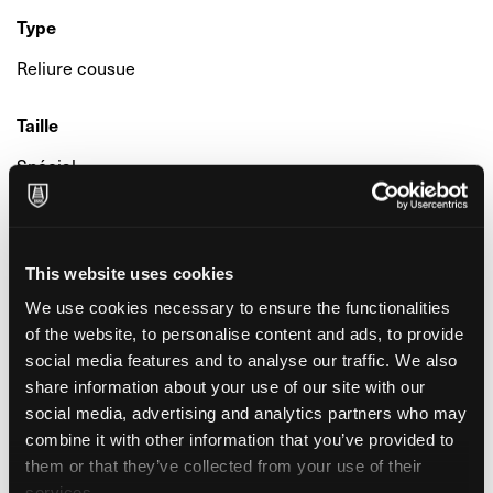
Type
Reliure cousue
Taille
Spécial
Autre
Couverture
This website uses cookies
Couverture flexible
We use cookies necessary to ensure the functionalities
of the website, to personalise content and ads, to provide
Couverture de couleur
social media features and to analyse our traffic. We also
share information about your use of our site with our
Rouges / Rose
social media, advertising and analytics partners who may
combine it with other information that you’ve provided to
Imprimé à l’Intérieur
them or that they’ve collected from your use of their
Neutres
services.