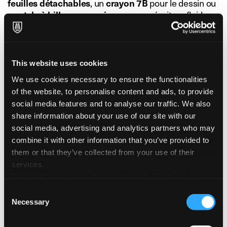
feuilles détachables
, un
crayon 7B
pour le dessin ou
un
stylo à bille encre noire
pour une écriture fluide.
Le
papier Splendorgel (85 g/m²)
offre une surface
veloutée qui sublime chaque instrument d’écriture,
garantissant une
expérience d’écriture fluide et
This website uses cookies
agréable
.
We use cookies necessary to ensure the functionalities
La
couverture en papier Plike
, avec sa finition
of the website, to personalise content and ads, to provide
caoutchoutée distinctive, s’harmonise parfaitement
social media features and to analyse our traffic. We also
avec le reste de la
collection Ispira
, alliant
share information about your use of our site with our
élégance et fonctionnalité.
Compact et raffiné
, ce set
social media, advertising and analytics partners who may
est conçu pour celles et ceux qui recherchent le
combine it with other information that you’ve provided to
parfait équilibre entre
style et praticité
.
them or that they’ve collected from your use of their
Disponible en
5 couleurs
.
services.
Further information on the cookies installed through the
FICHE PRODUIT
website are available in the
Cookie Policy
Consent
Necessary
Selection
Dimensions du set
5,5 × 11 × 2 cm