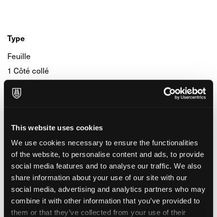
Type
Feuille
1 Côté collé
Grammage
Lourd (de 210 à 315g/m2)
Moyen (de 100 à 200g/m2)
This website uses cookies
We use cookies necessary to ensure the functionalities
Taille
of the website, to personalise content and ads, to provide
social media features and to analyse our traffic. We also
Large (de 30x42 à 50x70 cm)
share information about your use of our site with our
Moyenne (de 21x26 à 30x42 cm)
social media, advertising and analytics partners who may
Petite (jusqu'à 21x26 cm)
combine it with other information that you’ve provided to
them or that they’ve collected from your use of their