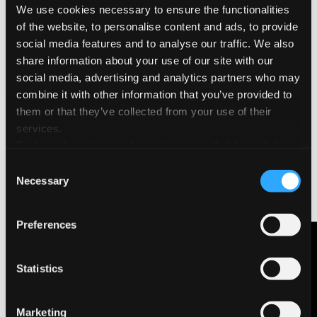
We use cookies necessary to ensure the functionalities
of the website, to personalise content and ads, to provide
Crée, colle et apprends en t’amusant.
social media features and to analyse our traffic. We also
Stick’School
est un
papier à dessin adhésif
conçu
share information about your use of our site with our
pour stimuler la créativité à l’école. Chaque dessin,
social media, advertising and analytics partners who may
mot ou image peut devenir un sticker
original
, idéal
combine it with other information that you’ve provided to
pour personnaliser
cahiers, livres, fournitures
them or that they’ve collected from your use of their
scolaires et objets personnels
.
services.
Disponible en
format A4
, en
blanc ou noir
, il est
Further information on the cookies installed through the
parfait avec des
crayons de couleur, feutres et
website are available in the
Cookie Policy
Consent
pastels
. Chaque paquet contient
25 feuilles
, idéales
Necessary
Selection
pour les
activités de groupe
et
projets de classe
.
Papier blanc (90 g/m²) :
idéal pour
l’impression
Preferences
Papier noir (80 g/m²) :
parfait pour
faire ressortir les
Nous contacter
couleurs
Statistics
L’
adhésif permanent
, conforme aux normes de
sécurité
EN71
,
adhère facilement
à presque toutes
les
surfaces lisses
:
papier, carton, plastique, verre,
Marketing