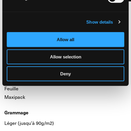
bois et métal
.
Une touche de créativité pour rendre chaque activité
scolaire unique.
Show details
FICHE PRODUIT
Allow all
Allow selection
Type
Deny
Adhésif
Feuille
Maxipack
Grammage
Léger (jusqu'à 90g/m2)