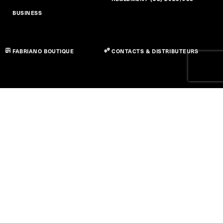
BUSINESS
FABRIANO BOUTIQUE
CONTACTS & DISTRIBUTEURS
Politique de confidentialité
Politique des cookies
Déclaration d’accessibilité
Conditions d’utilisation
© Copyright 2026 Fedrigoni S.P.A. - P.IVA 01664630223