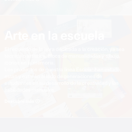
Arte en la escuela
El recuerdo de la hora dedicada a la creación, ya sea
técnica o artística. Blocs de manualidades y dibujo,
iconos en la memoria.
Los productos de nuestra línea Escolar han estado,
están y estarán al lado de generaciones de
estudiantes en su desarrollo de la creatividad y las
habilidades manuales.
Descubre más