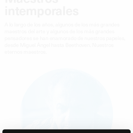
intemporales
A lo largo de los años, algunos de los más grandes
maestros del arte y algunos de los más grandes
pensadores se han enamorado de nuestros papeles,
desde Miguel Ángel hasta Beethoven. Nuestros
eternos maestros.