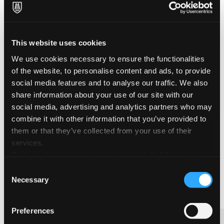
This website uses cookies
Federico
We use cookies necessary to ensure the functionalities
of the website, to personalise content and ads, to provide
Fellini
social media features and to analyse our traffic. We also
share information about your use of our site with our
1920 - 1993, Director
social media, advertising and analytics partners who may
combine it with other information that you’ve provided to
them or that they’ve collected from your use of their
services.
Further information on the cookies installed through the
website are available in the
Cookie Policy
Consent
Necessary
Selection
Preferences
Sadipal es ahora Fabriano Iberica.