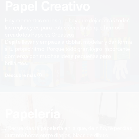
Papel Creativo
Hay momentos en los que hay que dejar atrás todas
las reglas; y es para estas ocasiones que hemos
creado los Papeles Creativos
Déjate llevar y empieza a doblar, modelar y dar forma
a tu propio ritmo. Porque todo gran logro importante
comienza con muchas ideas pequeñas pero
brillantes.
Descubre más
Papelería
¿Recuerdas la papelería en la que, de niño, te perdías
durante horas entre diarios, blocs de dibujo,