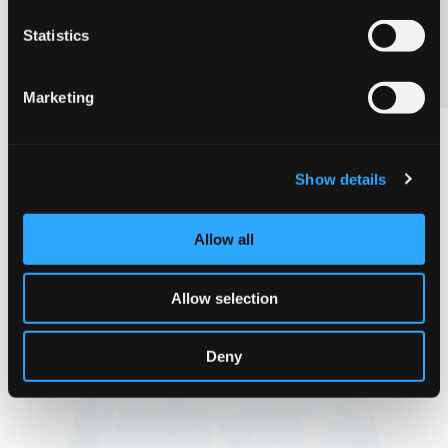
Contáctanos
Statistics
SADIPAL ES AHORA FABRIANO IBERICA
Marketing
Michelangelo
Show details
Buonarroti
Allow all
1475 - 1564, Artista
Allow selection
Deny