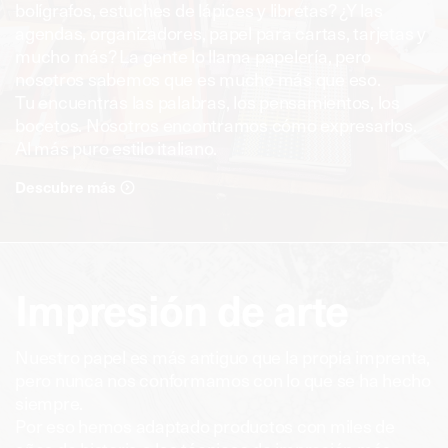
bolígrafos, estuches de lápices y libretas? ¿Y las
agendas, organizadores, papel para cartas, tarjetas y
mucho más? La gente lo llama papelería, pero
nosotros sabemos que es mucho más que eso.
Tu encuentras las palabras, los pensamientos, los
bocetos. Nosotros encontramos cómo expresarlos.
Al más puro estilo italiano.
Descubre más
Impresión de arte
Nuestro papel es más antiguo que la propia imprenta,
pero nunca nos conformamos con lo que se ha hecho
siempre.
Por eso hemos adaptado productos con miles de