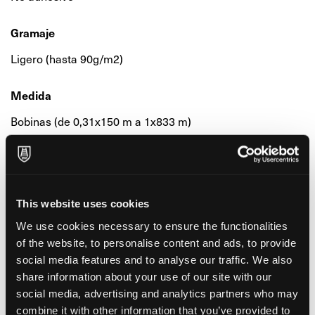
Gramaje
Ligero (hasta 90g/m2)
Medida
Bobinas (de 0,31x150 m a 1x833 m)
Grande (de 60x90 a 100x5000 cm)
Pequeña (hasta 33x48 cm)
Superficie-Acabado
This website uses cookies
Verjurado
We use cookies necessary to ensure the functionalities
of the website, to personalise content and ads, to provide
social media features and to analyse our traffic. We also
Formato
share information about your use of our site with our
Rollo
social media, advertising and analytics partners who may
combine it with other information that you’ve provided to