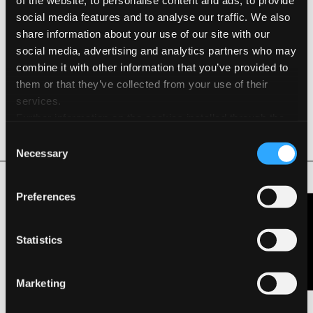
of the website, to personalise content and ads, to provide
Tipo
social media features and to analyse our traffic. We also
share information about your use of our site with our
Instrumentos de dibujo
social media, advertising and analytics partners who may
combine it with other information that you’ve provided to
Características y certificaciones medioambientales
them or that they’ve collected from your use of their
services.
FSC®
Further information on the cookies installed through the
REACH
website are available in the
Cookie Policy
Consent
Necessary
Selection
Productos Relacionados
Preferences
Contáctanos
Statistics
Marketing