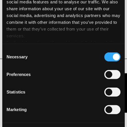
social media features and to analyse our traffic. We also
Outils de dessin
share information about your use of our site with our
social media, advertising and analytics partners who may
combine it with other information that you’ve provided to
Caractéristiques & Certifications Environnementales
them or that they’ve collected from your use of their
FSC®
services.
Further information on the cookies installed through the
REACH
website are available in the
Cookie Policy
Consent
Necessary
Selection
Produits associés
Preferences
Nous contacter
Statistics
Marketing