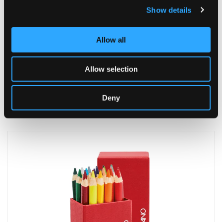
Show details
Allow all
Allow selection
Boîte de 36 pastels aquarellables
Deny