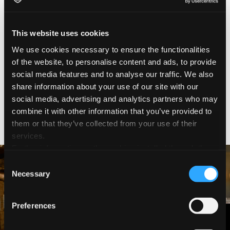
C’est ce que nous avons demandé à Alberto :
s’immerger dans notre monde, respirer l’air dense et
This website uses cookies
créatif de Fabriano tout en concevant un carnet de
We use cookies necessary to ensure the functionalities
croquis aquarelle sur papier Artistico, un carnet de
of the website, to personalise content and ads, to provide
bord et une réinterprétation de nos racines
social media features and to analyse our traffic. We also
historiques les plus profondes. Des couleurs, des
émotions et des paysages sont nés. Mais par-dessus
share information about your use of our site with our
tout, un récit au rythme délicat, capable de combiner
social media, advertising and analytics partners who may
l’architecture majestueuse de Fabriano avec une
combine it with other information that you’ve provided to
vision d’avenir pour nos papeteries.
them or that they’ve collected from your use of their
services.
Further information on the cookies installed through the
website are available in the
Cookie Policy
Consent
Necessary
Selection
Preferences