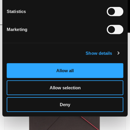
Nous contacter
Elemental Chlorine Free
Statistics
Marketing
Produits associés
Show details
Allow all
Allow selection
Deny