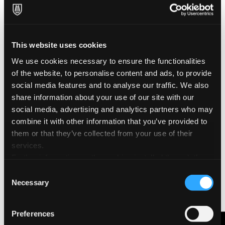
A4
Couverture
This website uses cookies
Couverture flexible
We use cookies necessary to ensure the functionalities
of the website, to personalise content and ads, to provide
Couverture de couleur
social media features and to analyse our traffic. We also
Bleus
share information about your use of our site with our
Jaunes
social media, advertising and analytics partners who may
combine it with other information that you’ve provided to
Noir / Gris
them or that they’ve collected from your use of their
Rouges / Rose
services.
Verts
Further information on the cookies installed through the
Violets
website are available in the
Cookie Policy
Consent
Necessary
Selection
Caractéristiques & Certifications Environnementales
Preferences
Acid Free