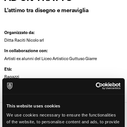
L'attimo tra disegno e meraviglia
Organizzato da:
Ditta Raciti Nicolo srl
In collaborazione con:
Artisti ex alunni del Liceo Artistico Guttuso Giarre
Età:
Ragazzi
Dove:
ISTITUTO R. GUTTUSO DI GIARRE (Giarre (ct))
This website uses cookies
Date e orari
We use cookies necessary to ensure the functionalities
Giorno
Orario
of the website, to personalise content and ads, to provide