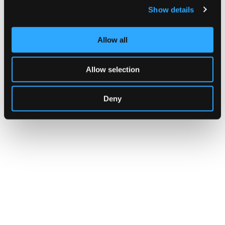
Show details
ISTITUTO R. GUTTUSO DI GIARRE
Attività a piccoli gruppi guidati da Tutor Esperti, attraverso la lettura di
frasi che stimolano l'espressività dell'attimo nel disegno. Tecniche
Allow all
utilizzate: dal disegno con matite acquerellabili, all'acquerello,
marker e tecniche miste quali collage.
Indirizzo:
VIA TRIESTE N.22, Giarre (ct)
Allow selection
Telefono:
3403075535
Sito Web:
https://www.isfermiguttuso.edu.it
Deny