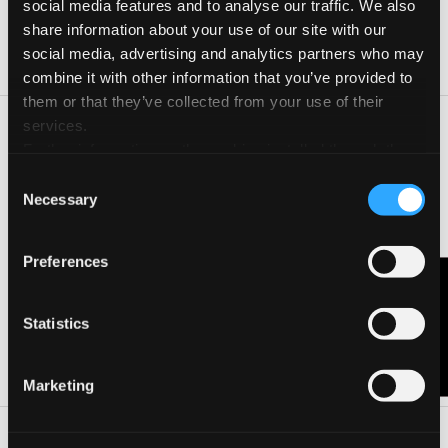
social media features and to analyse our traffic. We also
29 Set 2026
09:00-13:15
share information about your use of our site with our
30 Set 2026
09:00-13:15
social media, advertising and analytics partners who may
combine it with other information that you’ve provided to
them or that they’ve collected from your use of their
services.
Attività a piccoli gruppi guidati da Tutor Esperti, attraverso la
Further information on the cookies installed through the
lettura di frasi che stimolano l’espressività dell’attimo nel
website are available in the
Cookie Policy
disegno. Tecniche utilizzate: dal disegno con matite
Consent
acquerellabili, all’acquerello, marker e tecniche miste quali
Necessary
Selection
collage.
Preferences
Contattaci
CONTATTA L'ORGANIZZATORE
Statistics
VISITA LA PAGINA DELL'EVENTO
Marketing
Dove