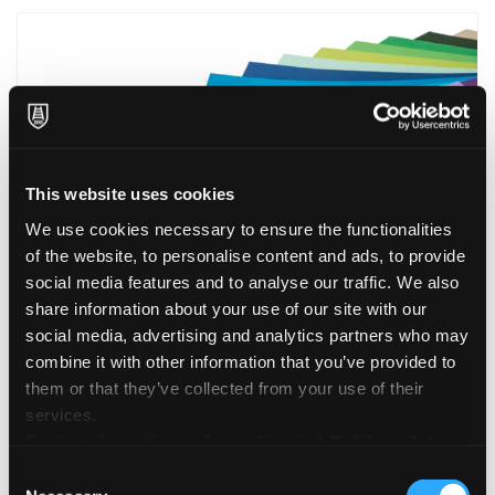
This website uses cookies
We use cookies necessary to ensure the functionalities
of the website, to personalise content and ads, to provide
social media features and to analyse our traffic. We also
share information about your use of our site with our
social media, advertising and analytics partners who may
combine it with other information that you’ve provided to
Fabriano colore 185 g
them or that they’ve collected from your use of their
services.
Further information on the cookies installed through the
website are available in the
Cookie Policy
Consent