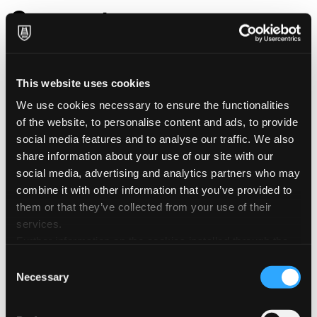
Grammatura
Peso della carta, espresso in grammi al metro
quadrato. In base alla grammatura, si distingue tra
carta (tra i 40 e i 150 g/m²), cartoncino (tra i 170 e i
This website uses cookies
450 g/m²) e cartone (grammature superiori).
We use cookies necessary to ensure the functionalities
of the website, to personalise content and ads, to provide
Grana Liscia
social media features and to analyse our traffic. We also
share information about your use of our site with our
Grana “satinata” in caso di carta per acquarello) nella
social media, advertising and analytics partners who may
fase finale del processo di produzione la carta viene
combine it with other information that you’ve provided to
pressata fra dei cilindri aventi una superficie molto
them or that they’ve collected from your use of their
liscia in modo da ottenere lo stesso effetto sulla carta.
services.
Ovviamente nessun feltro marcatore viene utilizzato
Further information on the cookies installed through the
per produrre carte lisce.
website are available in the
Cookie Policy
Consent
Necessary
Selection
Grana Marcata