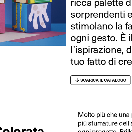
ricca palette d
sorprendenti 
stimolano la 
ogni gesto. È 
l’ispirazione, d
tuo fatto di cr
SCARICA IL CATALOGO
Molto più che una p
più sfumature dell
Colorata
ogni progetto. Brill