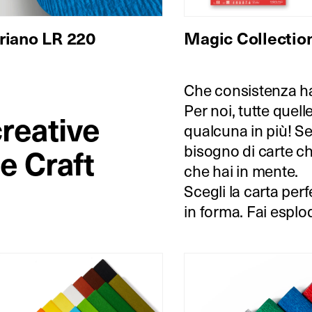
riano LR 220
Magic Collectio
Che consistenza ha 
Per noi, tutte quel
creative
qualcuna in più! Se
bisogno di carte ch
e Craft
che hai in mente.
Scegli la carta perf
in forma. Fai esplo