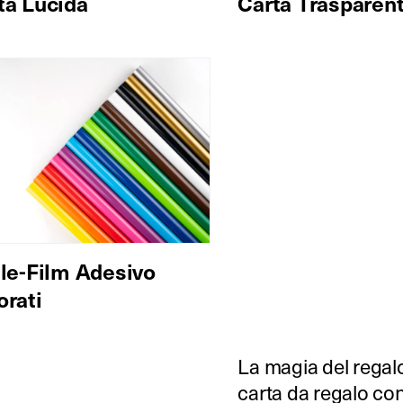
ta Lucida
Carta Trasparen
ile-Film Adesivo
orati
La magia del regalo 
carta da regalo con 