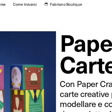
orse
Come trovarci
Fabriano Boutique
Paper
Carte
Con Paper Cra
carte creative
modellare e c