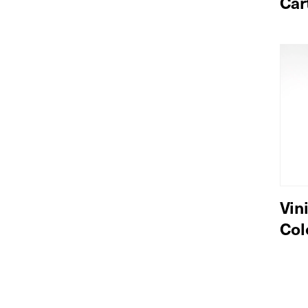
Car
Vin
Col