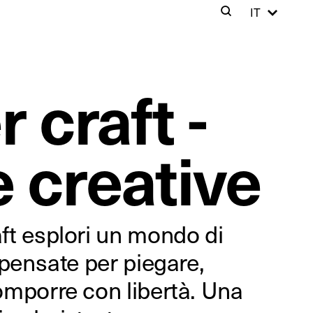
Cer
IT
Search
Clos
 craft -
 creative
ft esplori un mondo di
 pensate per piegare,
omporre con libertà. Una