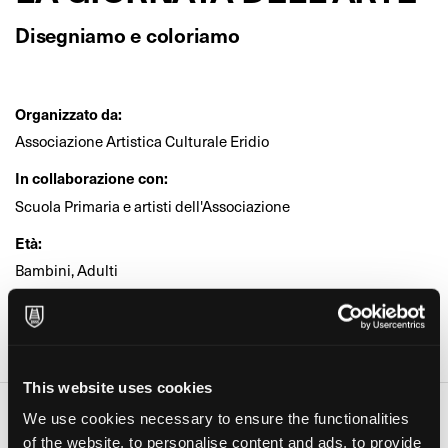
Disegniamo e coloriamo
Organizzato da:
Associazione Artistica Culturale Eridio
In collaborazione con:
Scuola Primaria e artisti dell'Associazione
Età:
Bambini, Adulti
Dove:
casa e parco degli Alpini ( Ponte Caffaro) (Ponte Caffaro -
Bagolino)
This website uses cookies
We use cookies necessary to ensure the functionalities
Date e orari
of the website, to personalise content and ads, to provide