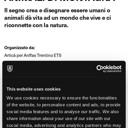
Il segno crea e disegnare essere umani o
animali dà vita ad un mondo che vive e ci
riconnette con la natura.
Organizzato da:
Articà per Anffas Trentino ETS
In collaborazione con:
artisti di Articà di Anffas Trentino e Nadia Ongaro
Età:
This website uses cookies
Ragazzi, Adulti
We use cookies necessary to ensure the functionalities
Dove:
of the website, to personalise content and ads, to provide
Articà, atelier d'arte di Anffas trentino ETS (Trento)
social media features and to analyse our traffic. We also
share information about your use of our site with our
social media, advertising and analytics partners who may