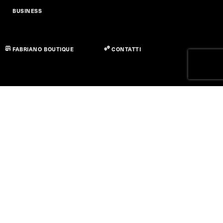
BUSINESS
FABRIANO BOUTIQUE
CONTATTI
Privacy policy
Cookie Policy
Dichiarazione di Accessibilità
Termini di utilizzo
© Copyright 2026 Fedrigoni S.P.A. - P.IVA 01664630223