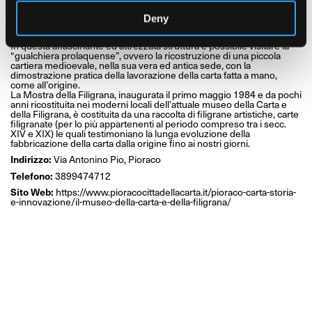
numerose piccole gualchiere sopravvissute nei secoli e riunite da
Pietro Miliani nell’Ottocento e assorbite a inizio Novecento dalle
Deny
Cartiere Miliani Fabriano (oggi Gruppo Fedrigoni), di cui ancora oggi
fanno parte.
In questa affascinante ed attrezzata struttura è possibile visitare la
“gualchiera prolaquense”, ovvero la ricostruzione di una piccola
cartiera medioevale, nella sua vera ed antica sede, con la
dimostrazione pratica della lavorazione della carta fatta a mano,
come all’origine.
La Mostra della Filigrana, inaugurata il primo maggio 1984 e da pochi
anni ricostituita nei moderni locali dell’attuale museo della Carta e
della Filigrana, è costituita da una raccolta di filigrane artistiche, carte
filigranate (per lo più appartenenti al periodo compreso tra i secc.
XIV e XIX) le quali testimoniano la lunga evoluzione della
fabbricazione della carta dalla origine fino ai nostri giorni.
Indirizzo:
Via Antonino Pio, Pioraco
Telefono:
3899474712
Sito Web:
https://www.pioracocittadellacarta.it/pioraco-carta-storia-
e-innovazione/il-museo-della-carta-e-della-filigrana/