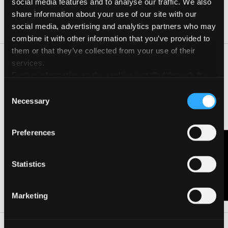
social media features and to analyse our traffic. We also
Giorno
Orario
share information about your use of our site with our
03 Ott 2026
10:30-12:00, 15:00-16:00
social media, advertising and analytics partners who may
combine it with other information that you’ve provided to
them or that they’ve collected from your use of their
services.
Una giornata dedicata alla carta, alla creatività e
all’immaginazione, con due laboratori sul collage e sui
Further information on the cookies installed through the
desideri. Attraverso la tecnica del collage e dello strappo
website are available in the
Cookie Policy
Consent
esploreremo emozioni, immagini e parole, per scoprire quali
Necessary
Selection
sono i nostri sogni più grandi e dare forma, con le mani e la
fantasia, a ciò che desideriamo davvero.
Preferences
Contattaci
CONTATTA L'ORGANIZZATORE
Statistics
VISITA LA PAGINA DELL'EVENTO
Marketing