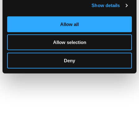
Dove
Show details
Spazio Artebambini
Lo Spazio Artebambini di via Polese 4/E a Bologna è la sede di
Allow all
diverse realtà che fanno capo ad Artebambini, che opera da oltre tre
decenni nel campo dell’educazione attiva, la formazione e
l’aggiornamento di educatori e insegnanti e dell’editoria.
Indirizzo:
via Polese 4/E, Bologna
Allow selection
Telefono:
051265861
Sito Web:
https://www.artebambini.it/
Deny