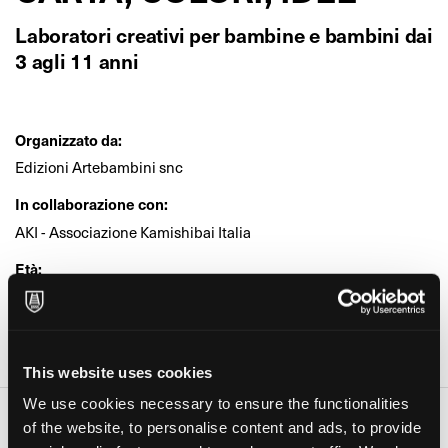
Laboratori creativi per bambine e bambini dai
3 agli 11 anni
Organizzato da:
Edizioni Artebambini snc
In collaborazione con:
AKI - Associazione Kamishibai Italia
Età:
Bambini, Ragazzi
Dove:
Spazio Artebambini (Bologna)
This website uses cookies
We use cookies necessary to ensure the functionalities
Date e orari
of the website, to personalise content and ads, to provide