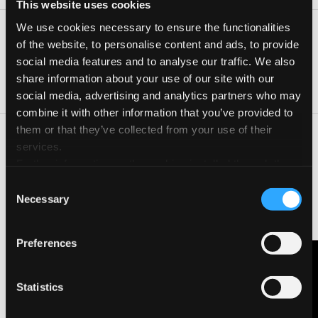
This website uses cookies
We use cookies necessary to ensure the functionalities
Date e orari
of the website, to personalise content and ads, to provide
Giorno
Orario
social media features and to analyse our traffic. We also
share information about your use of our site with our
06 Ott 2026
09:30-17:00
social media, advertising and analytics partners who may
combine it with other information that you’ve provided to
them or that they’ve collected from your use of their
“Molte cose conosce la volpe: il riccio una sola, ma importante”
services.
(Archiloco) Un viaggio di immagine e parola, narrata e
Further information on the cookies installed through the
disegnata, attraverso un laboratorio di disegno, scrittura e
website are available in the
Cookie Policy
Consent
lettura teatrale. Carta scenografica, quaderni e taccuini, per
Necessary
cartoline e improbabili teatrini, animati dagli animali delle
Selection
favole di Esopo, Fedro e La Fontaine, aperto a tutti, presso la
Biblioteca Statale di Lucca, con Massimiliano Merler,
Preferences
illustratore e Maria Teresa Elena, regista e attrice narratrice.
Coord. arch. Daniela Cappello
Contattaci
Statistics
CONTATTA L'ORGANIZZATORE