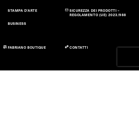
STAMPA D'ARTE
SICUREZZA DEI PRODOTTI –
REGOLAMENTO (UE) 2023/988
BUSINESS
FABRIANO BOUTIQUE
CONTATTI
Privacy policy
Cookie Policy
Dichiarazione di Accessibilità
Termini di utilizzo