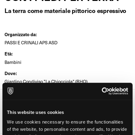
La terra come materiale pittorico espressivo
Organizzato da:
PASSI E CRINALI APS ASD
Età:
Bambini
Dove:
Giardino Condiviso "La Chiocciola" (RHO)
Date e orari
Giorno
Orario
This website uses cookies
08 Ott 2022
10:00-11:30
We use cookies necessary to ensure the functionalities
of the website, to personalise content and ads, to provide