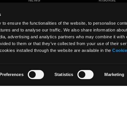
News
Tutorial
s
Press & Media
Glossario
o ensure the functionalities of the website, to personalise cont
Collaborazioni
Download
atures and to analyse our traffic. We also share information abou
edia, advertising and analytics partners who may combine it with 
Festival del Disegno
Area insegnant
vided to them or that they’ve collected from your use of their ser
Residenza d’artista
cookies installed through the website are available in the
Cookie
Preferences
Statistics
Marketing