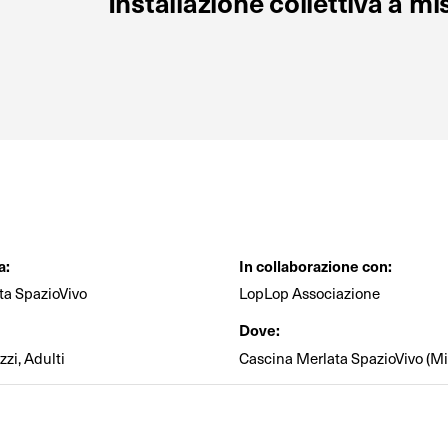
Installazione collettiva a mis
a:
In collaborazione con:
ta SpazioVivo
LopLop Associazione
Dove:
zi, Adulti
Cascina Merlata SpazioVivo (Mi