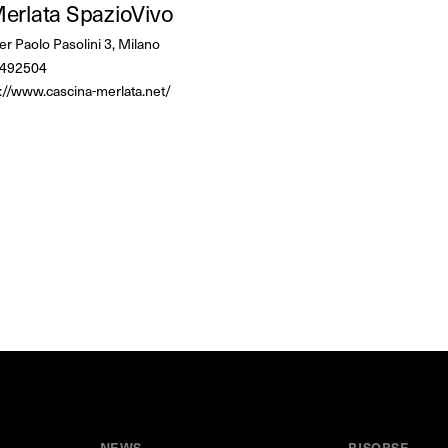
erlata SpazioVivo
er Paolo Pasolini 3, Milano
492504
://www.cascina-merlata.net/
NEWS
RISORSE