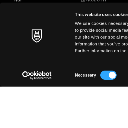
Belle Arti
LA NOSTRA STORIA
This website uses cookie
L'Arte a Scuola
FARE CARTA
We use cookies necessary t
Carte Creative
to provide social media fe
MAESTRI SENZA TEMPO
our site with our social m
Cartoleria
information that you’ve pro
SOSTENIBILITÀ
Stampa d'Arte
Further information on the 
Business
Just for You
Consent
Necessary
Selection