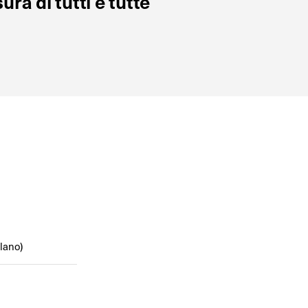
ura di tutti e tutte
lano)