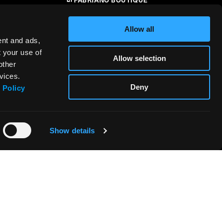
CONTATTI
Allow all
RIVENDITORI
ent and ads,
t your use of
Allow selection
SICUREZZA DEI PRODOTTI –
other
i
REGOLAMENTO (UE) 2023/988
vices.
Deny
 Policy
Show details