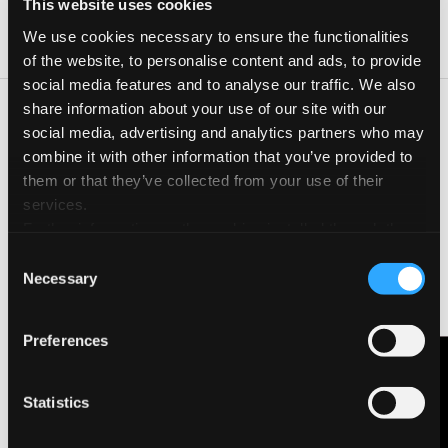
24 Set 2022
18:00-20:00
This website uses cookies
25 Set 2022
18:30-20:30
We use cookies necessary to ensure the functionalities
of the website, to personalise content and ads, to provide
social media features and to analyse our traffic. We also
share information about your use of our site with our
Sarà una esperienza di pittura all’aperto con la tecnica
social media, advertising and analytics partners who may
dell’acquerello a bordo del battello elettrico Eco-navigazione
combine it with other information that you’ve provided to
Pro loco di Bosisio Parini (LC) che navigherà per due ore sul
them or that they’ve collected from your use of their
magnifico lago di Pusiano
L’esperienza è rivolta a tutti bambini (sotto la custodia degli
services.
adulti di riferimento) giovani e adulti ,artisti o aspiranti alla
Further information on the cookies installed through the
prima esperienza di pittura o esperti che desiderano
website are available in the
Cookie Policy
Consent
“immergersi” nella luce e nei colori del lago
Necessary
Selection
verranno forniti carta Fabriano per acquerelli ,pennelli
tavolozze e colori. per tutti i partecipanti
Preferences
Contattaci
CONTATTA L'ORGANIZZATORE
Statistics
VISITA LA PAGINA DELL'EVENTO