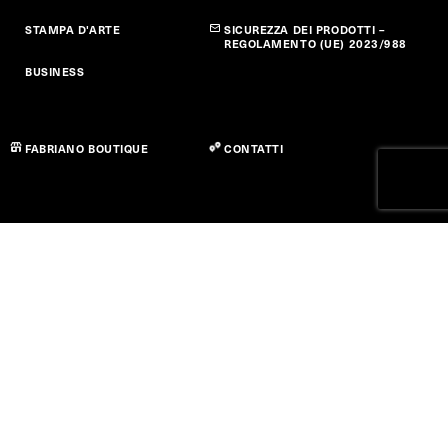
STAMPA D'ARTE
SICUREZZA DEI PRODOTTI –
REGOLAMENTO (UE) 2023/988
BUSINESS
FABRIANO BOUTIQUE
CONTATTI
Privacy policy
Cookie Policy
Dichiarazione di Accessibilità
Termini di utilizzo