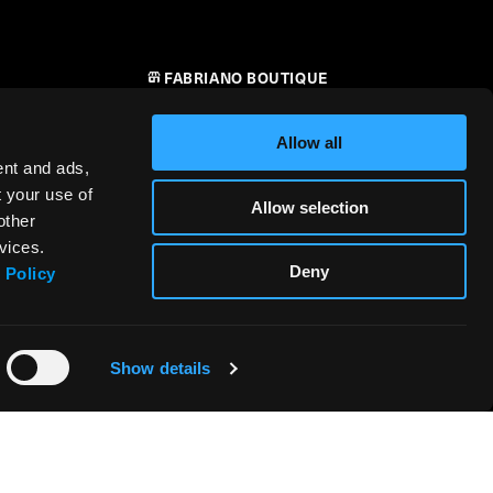
FABRIANO BOUTIQUE
CONTATTI
Allow all
RIVENDITORI
ent and ads,
t your use of
Allow selection
SICUREZZA DEI PRODOTTI –
other
i
REGOLAMENTO (UE) 2023/988
vices.
Deny
 Policy
Show details