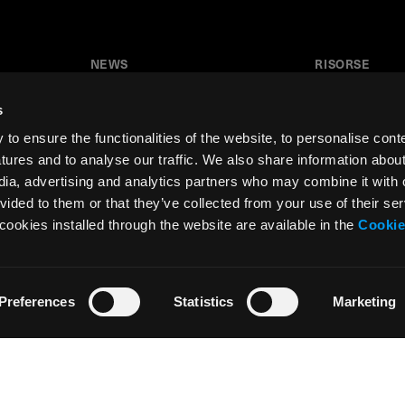
NEWS
RISORSE
News
Tutorial
s
Press & Media
Glossario
o ensure the functionalities of the website, to personalise cont
Collaborazioni
Download
atures and to analyse our traffic. We also share information abou
edia, advertising and analytics partners who may combine it with 
Festival del Disegno
Area insegnant
vided to them or that they’ve collected from your use of their ser
Residenza d’artista
cookies installed through the website are available in the
Cookie
Preferences
Statistics
Marketing