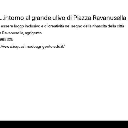
...intorno al grande ulivo di Piazza Ravanusella
 essere luogo inclusivo e di creatività nel segno della rinascita della città
a Ravanusella, agrigento
968325
s://www.icquasimodoagrigento.edu.it/