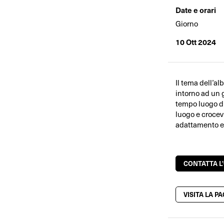
Date e orari
Giorno
10 Ott 2024
Il tema dell’al
intorno ad un 
tempo luogo di
luogo e crocevi
adattamento e r
CONTATTA L
VISITA LA P