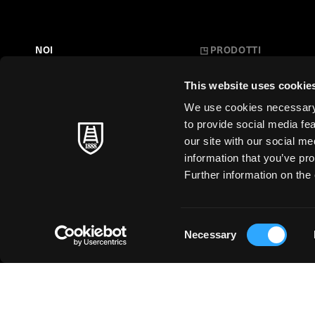
NOI
◳
PRODOTTI
Belle Arti
LA NOSTRA STORIA
This website uses cookie
L'Arte a Scuola
FARE CARTA
We use cookies necessary t
Carte Creative
to provide social media fe
MAESTRI SENZA TEMPO
our site with our social m
Cartoleria
information that you’ve pro
SOSTENIBILITÀ
Stampa d'Arte
Further information on the 
Business
Just for You
Consent
Necessary
Selection