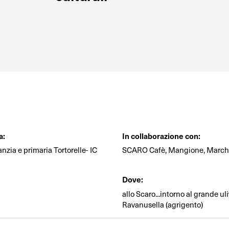
a:
In collaborazione con:
anzia e primaria Tortorelle- IC
SCARO Cafè, Mangione, March
Dove:
allo Scaro...intorno al grande ul
Ravanusella (agrigento)