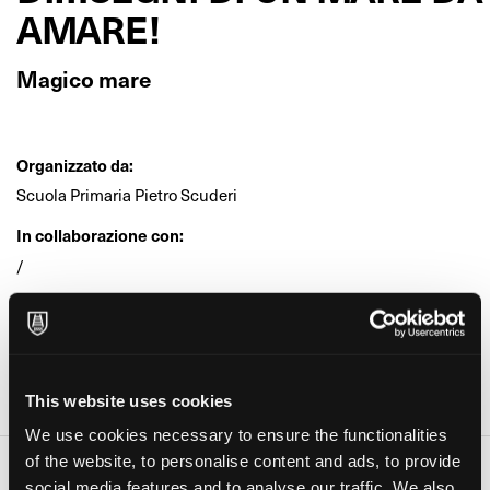
AMARE!
Magico mare
Organizzato da:
Scuola Primaria Pietro Scuderi
In collaborazione con:
/
Età:
Bambini, Ragazzi, Adulti
Dove:
This website uses cookies
Giusy Ferraro (Linguaglossa)
We use cookies necessary to ensure the functionalities
of the website, to personalise content and ads, to provide
Date e orari
social media features and to analyse our traffic. We also