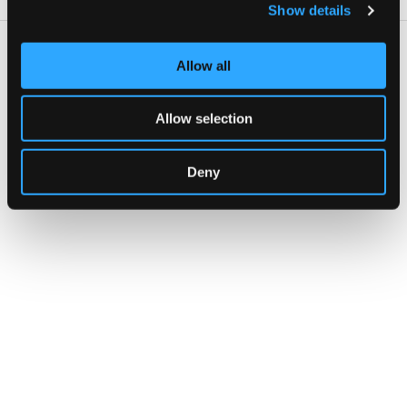
Show details
Dove
Allow all
Giusy Ferraro
La Villa Milana è un luogo pubblico.
Allow selection
Indirizzo:
Via Degli Aragonesi, Linguaglossa
Telefono:
3460136801
Deny