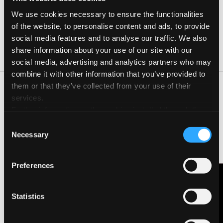
We use cookies necessary to ensure the functionalities
Date e orari
of the website, to personalise content and ads, to provide
Giorno
Orario
social media features and to analyse our traffic. We also
share information about your use of our site with our
20 Set 2023
10:00-20:00
social media, advertising and analytics partners who may
combine it with other information that you’ve provided to
them or that they’ve collected from your use of their
Adulti dalle 10 alle 13
services.
Bambini dalle 16.00 alle 17.30 circa
Further information on the cookies installed through the
Mostra collettiva dalle 18.00 alle 20.00
website are available in the
Cookie Policy
Consent
Sketch alla stazione dei treni e dell’area circostante e fantasia
Necessary
Selection
di ipotetica fontana.
Attività di disegno sketch della stazione dei treni, edificio,
binari, colline circostanti, fontana (a fantasia), se si vuole anche
Preferences
la funicolare. Dimostrazione e spiegazione dell’organizzatrice.
Tecniche: grafite chiaro/scuro, matite acquerellabili, acquerelli
Contattaci
consigliati ma anche altre tecniche preferite dai partecipanti.
Statistics
Mostra finale nel pomeriggio degli elaborati presso
Montanucci bar.