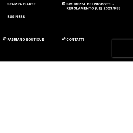
STAMPA D'ARTE
SICUREZZA DEI PRODOTTI –
REGOLAMENTO (UE) 2023/988
BUSINESS
FABRIANO BOUTIQUE
CONTATTI
Privacy policy
Cookie Policy
Dichiarazione di Accessibilità
Termini di utilizzo