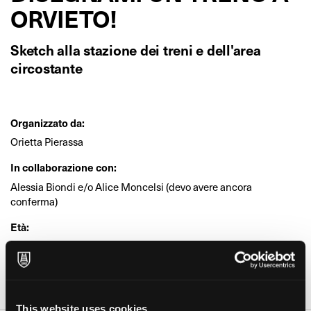
ORVIETO!
Sketch alla stazione dei treni e dell'area
circostante
Organizzato da:
Orietta Pierassa
In collaborazione con:
Alessia Biondi e/o Alice Moncelsi (devo avere ancora
conferma)
Età:
Bambini, Ragazzi, Adulti
Dove:
stazione di Orvieto Scalo piazza Matteotti (Orvieto)
This website uses cookies