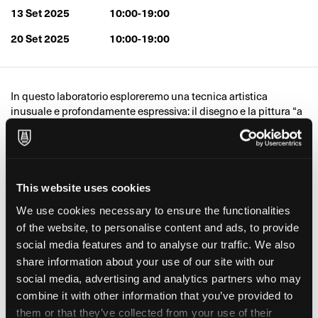
13 Set 2025
10:00-19:00
20 Set 2025
10:00-19:00
In questo laboratorio esploreremo una tecnica artistica
inusuale e profondamente espressiva: il disegno e la pittura “a
levare”. Un approccio duplice ma unitario, fondato non
sull’aggiunta, ma sulla sottrazione. Un’arte del togliere, del
rivelare, del lasciare emergere.
Nella prima fase, partiremo dalla fusaggine, che verrà utilizzata
per annerire completamente la superficie del foglio. Da lì, il
This website uses cookies
gesto prende vita: con le dita, bastoncini ovattati, spugne o
We use cookies necessary to ensure the functionalities
piccoli strumenti di recupero, “toglieremo” il segno, facendo
of the website, to personalise content and ads, to provide
affiorare la luce dal buio, l’immagine dal fondo nero. Questo
processo introduce al contatto diretto con il gesto, il ritmo, il
social media features and to analyse our traffic. We also
respiro del segno.
share information about your use of our site with our
Nella seconda fase, porteremo lo stesso approccio alla pittura,
social media, advertising and analytics partners who may
lavorando carte telate e trattate con campiture di colore
combine it with other information that you’ve provided to
realizzate con olio, tempera o acrilico. Anche qui, la superficie
them or that they’ve collected from your use of their