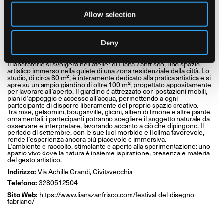
Allow selection
Dove
Deny
Liana Zanfrisco Studio
Il laboratorio si svolgerà nell'atelier di Liana Zanfrisco, uno spazio
artistico immerso nella quiete di una zona residenziale della città. Lo
studio, di circa 80 m², è interamente dedicato alla pratica artistica e si
apre su un ampio giardino di oltre 100 m², progettato appositamente
per lavorare all’aperto. Il giardino è attrezzato con postazioni mobili,
piani d’appoggio e accesso all’acqua, permettendo a ogni
partecipante di disporre liberamente del proprio spazio creativo.
Tra rose, gelsomini, bouganville, glicini, alberi di limone e altre piante
ornamentali, i partecipanti potranno scegliere il soggetto naturale da
osservare e interpretare, lavorando accanto a ciò che dipingono. Il
periodo di settembre, con le sue luci morbide e il clima favorevole,
rende l’esperienza ancora più piacevole e immersiva.
L’ambiente è raccolto, stimolante e aperto alla sperimentazione: uno
spazio vivo dove la natura è insieme ispirazione, presenza e materia
del gesto artistico.
Indirizzo:
Via Achille Grandi, Civitavecchia
Telefono:
3280512504
Sito Web:
https://www.lianazanfrisco.com/festival-del-disegno-
fabriano/