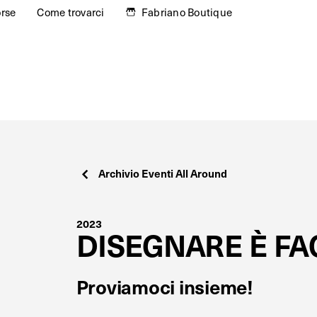
orse
Come trovarci
Fabriano Boutique
Archivio Eventi All Around
2023
DISEGNARE È FA
Proviamoci insieme!