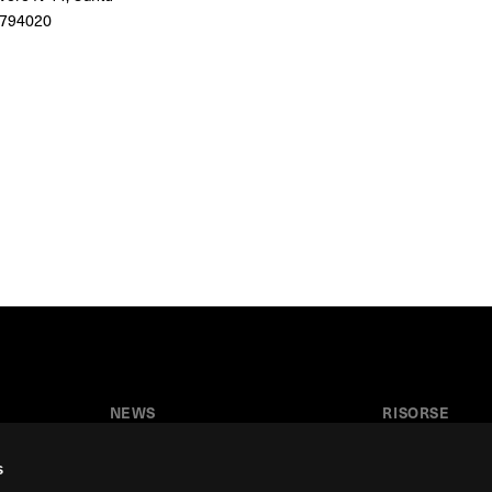
794020
NEWS
RISORSE
News
Tutorial
s
Press & Media
Glossario