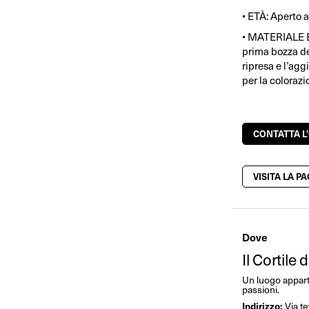
• ETÀ: Aperto a 
• MATERIALE E
prima bozza del
ripresa e l’agg
per la colorazi
CONTATTA L
VISITA LA P
Dove
Il Cortile
Un luogo apparta
passioni.
Indirizzo:
Via t