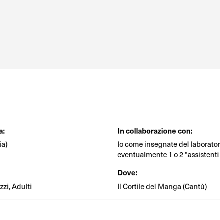
a:
In collaborazione con:
ia)
Io come insegnate del laboratori
eventualmente 1 o 2 "assistenti
Dove:
zi, Adulti
Il Cortile del Manga (Cantù)