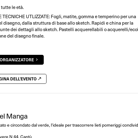
tutte le età.
 TECNICHE UTLIZZATE: Fogli, matite, gomma e temperino per una
 disegno, dalla struttura di base allo sketch. Rapidi e china per la
iunte dei dettagli allo sketch. Pastelli acquerellabili o acquerelli/eco
one del disegno finale.
'ORGANIZZATORE
AGINA DELL'EVENTO
 del Manga
to e circondato dal verde, l'ideale per trascorrere lieti pomeriggi condivi
evere N 44, Cantù