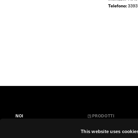
Telefono:
3393
NOI
◳
PRODOTTI
Belle Arti
LA NOSTRA STORIA
This website uses cookie
L'Arte a Scuola