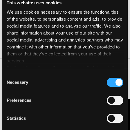
Dove:
This website uses cookies
Lazzaretto Cagliari (Cagliari)
We use cookies necessary to ensure the functionalities
of the website, to personalise content and ads, to provide
social media features and to analyse our traffic. We also
Date e orari
share information about your use of our site with our
Giorno
Orario
social media, advertising and analytics partners who may
14 Set 2024
09:30-12:30, 15:00-18:00
combine it with other information that you’ve provided to
them or that they’ve collected from your use of their
services.
Further information on the cookies installed through the
Disegno e Pittura under 14 (6-13 anni): con Camilla Cotza e
website are available in the
Cookie Policy
Consent
Viola Melis
Necessary
Selection
Manga+Fumetto under 14 (6-13 anni): Marta Cardia e Viola
Melis
Scorci di Venezia ad acquerello: con Stefano Obino ( adulti )
Preferences
Illustrazione con acquerelli e matite colorate: con Ilenia Loddo
(adulti)
Contattaci
Statistics