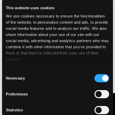
This website uses cookies
Date e orari
We use cookies necessary to ensure the functionalities
Giorno
Orario
of the website, to personalise content and ads, to provide
social media features and to analyse our traffic. We also
11 Ott 2025
16:00-19:00
share information about your use of our site with our
12 Ott 2025
16:00-19:00
social media, advertising and analytics partners who may
combine it with other information that you’ve provided to
them or that they’ve collected from your use of their
services.
Saranno proposti laboratori per bambini e adulti:
Further information on the cookies installed through the
BAMBINI E BAMBINE
website are available in the
Cookie Policy
Pittura libera con Paola Tassetti.
Consent
Illustrazione e fumetto con Luca Longi e Chiara Ficarelli.
Necessary
Selection
Libri Liberi (collage e scrittura creativa) con Chiara Crisoliti.
Letture albi illustrati e laboratorio creativo-espressivo con
Nyubu associazione culturale.
Preferences
ADULTI
Contattaci
Acquarello con Sara Perugini.
Statistics
Pittura con Cipriano Olivieri.