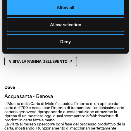
Contestualmente, a piccoli gruppi, si potrà fare una visita
Allow all
guidata al Santuario dell’Acquasanta, gioiello in stile barocco
dove si sono celebrate, nel 1832, le nozze fra re Ferdinando II di
Borbone e Maria Cristina di Savoia.
Allow selection
Deny
CONTATTA L'ORGANIZZATORE
VISITA LA PAGINA DELL'EVENTO
Dove
Acquasanta - Genova
Il Museo della Carta di Mele è situato all’interno di un opificio da
carta del’700 e nasce con l’intento di tramandare l’antichissima arte
cartaria genovese riproponendo questa tradizione attraverso la
ripresa di un mestiere oggi quasi scomparso: la fabbricazione di
prodotti in carta fatta a mano.
La visita al museo ripercorre ogni fase del processo produttivo della
carta, mostrando il funzionamento di macchinari perfettamente