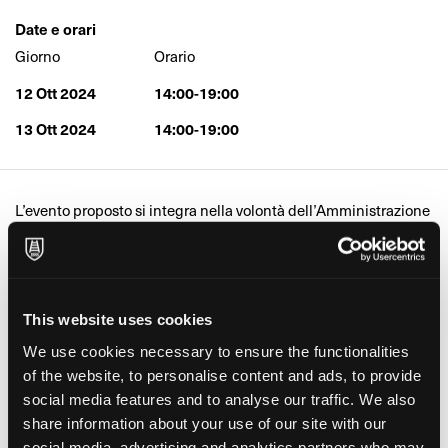
Date e orari
Giorno
Orario
12 Ott 2024
14:00-19:00
13 Ott 2024
14:00-19:00
L’evento proposto si integra nella volontà dell’Amministrazione
Comunale e delle associazioni di volontariato (ProlocoMele, LE
MUSE, Museo della carta) di far conoscere il territorio del
piccolo Comune di Mele (GE) da sempre strettamente
collegato alla fabbricazione della carta, un tempo risorsa
primaria. Proprio con questo intento, a testimonianza
This website uses cookies
dell’antico sapere dell’arte cartaria, che tanta importanza ha
We use cookies necessary to ensure the functionalities
avuto per lo sviluppo economico e culturale del territorio di
of the website, to personalise content and ads, to provide
Mele, nel 1997 è stato inaugurato il Museo della carta
all’interno di un’antica cartiera. Il sabato sarà una giornata
social media features and to analyse our traffic. We also
all’insegna di arte e artigianato che coinvolgerà i partecipanti
share information about your use of our site with our
in un viaggio appassionante nel mondo della carta e dei suoi
social media, advertising and analytics partners who may