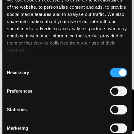
Date e orari
of the website, to personalise content and ads, to provide
Giorno
Orario
social media features and to analyse our traffic. We also
share information about your use of our site with our
02 Ott 2025
16:00-19:30
social media, advertising and analytics partners who may
combine it with other information that you’ve provided to
them or that they’ve collected from your use of their
Tavoli di lavoro aperti a tutti i partecipanti e ripartiti per
services.
disegno a matita, matite colorate, pennarelli, pastelli a cera,
Further information on the cookies installed through the
pastelli a olio, collage, stencil, acquerello, vetrata, mosaico,
website are available in the
Cookie Policy
quilling, origami. A conclusione della serata ogni tavolo,
Consent
contraddistinto da un logo già creato nei giorni precedenti dai
Necessary
Selection
ragazzi, consegnerà i lavori fatti che verranno affissi a creare un
mosaico vario e colorato, realizzato utilizzando la carta
Fabriano, segno indiscusso di qualità. Previsto un premio
Preferences
simbolico per il miglior lavoro. Lo scambio intergenerazionale
Contattaci
valorizzerà la giornata dedicata ai nonni e non solo.
Statistics
CONTATTA L'ORGANIZZATORE
Marketing