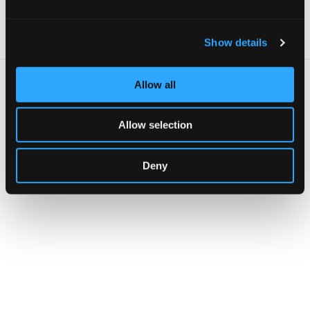
VISITA LA PAGINA DELL'EVENTO
Show details
Allow all
Dove
Piazzali di scuola
Allow selection
Tutti insieme a realizzare lavori in libertà secondo le tecniche che
ognuno vorrà scegliere
Indirizzo:
corso Apulia 2, Tricase
Deny
Telefono:
0833544236
Sito Web:
https://apuliascuola.edu.it