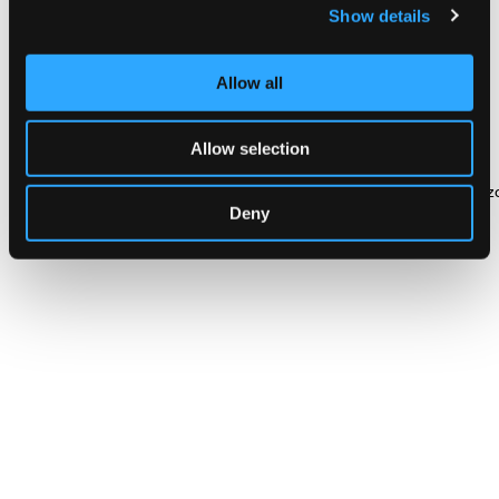
Show details
Biblioteca Civica Ettore Pozzoli
La biblioteca dispone di ampie sale lettura/studio dove solitamente
vengono svolti gli eventi organizzati dall’ente stesso e di un ampio
giardino usufruibile anch’esso per svolgere attività di tipo
Allow all
laboratoriale.
Indirizzo:
Piazza Monsignor Gandini, 9, Seregno
Telefono:
Allow selection
339.3815062
Sito Web:
https://www.facebook.com/login/?
next=https%3A%2F%2Fwww.facebook.com%2FBibliotecaEttorePozz
Deny