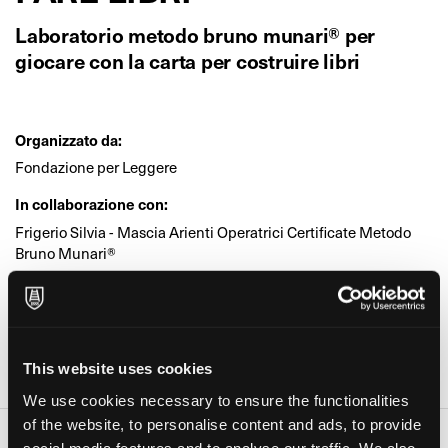
Laboratorio metodo bruno munari® per
giocare con la carta per costruire libri
Organizzato da:
Fondazione per Leggere
In collaborazione con:
Frigerio Silvia - Mascia Arienti Operatrici Certificate Metodo
Bruno Munari®
Età:
Bambini, Ragazzi, Adulti
Dove:
This website uses cookies
Biblioteca Civica Ettore Pozzoli (Seregno)
We use cookies necessary to ensure the functionalities
of the website, to personalise content and ads, to provide
social media features and to analyse our traffic. We also