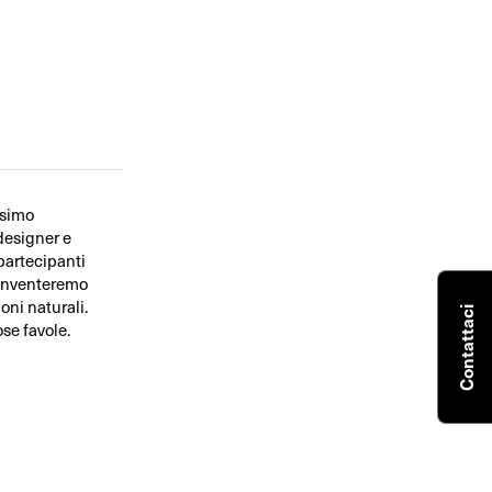
ssimo
designer e
 partecipanti
. Inventeremo
oni naturali.
Contattaci
se favole.