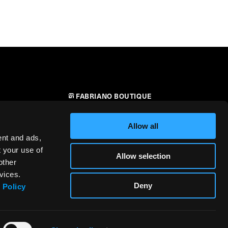
FABRIANO BOUTIQUE
CONTATTI
Allow all
RIVENDITORI
ent and ads,
t your use of
Allow selection
SICUREZZA DEI PRODOTTI –
other
i
REGOLAMENTO (UE) 2023/988
vices.
Deny
 Policy