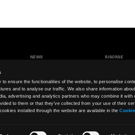
NEWS
RISORSE
News
Tutorial
s
Press & Media
Glossario
o ensure the functionalities of the website, to personalise cont
Collaborazioni
Download
atures and to analyse our traffic. We also share information abou
edia, advertising and analytics partners who may combine it with 
Festival del Disegno
Area insegnant
vided to them or that they’ve collected from your use of their ser
Residenza d’artista
cookies installed through the website are available in the
Cookie