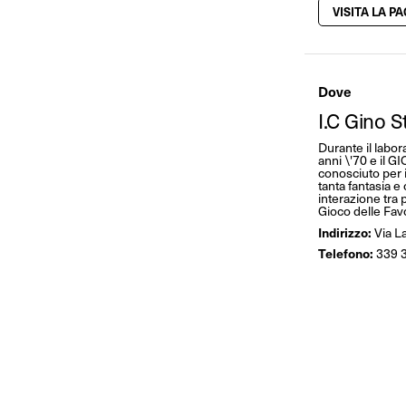
VISITA LA P
Dove
I.C Gino S
Durante il labo
anni \'70 e il 
conosciuto per i
tanta fantasia e 
interazione tra 
Gioco delle Fav
Indirizzo:
Via L
Telefono:
339 