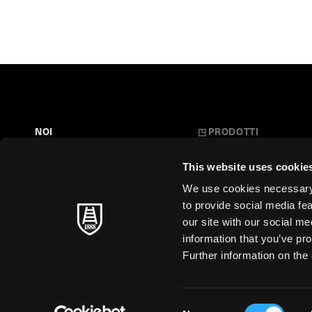
NOI
◳
PRODOTTI
Belle Arti
LA NOSTRA STORIA
This website uses cookie
L'Arte a Scuola
FARE CARTA
We use cookies necessary t
Carte Creative
to provide social media fe
MAESTRI SENZA TEMPO
our site with our social m
Cartoleria
information that you’ve pro
SOSTENIBILITÀ
Stampa d'Arte
Further information on the 
Business
Just for You
Consent