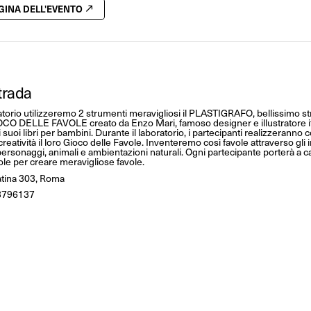
AGINA DELL'EVENTO
trada
ratorio utilizzeremo 2 strumenti meravigliosi il PLASTIGRAFO, bellissimo s
GIOCO DELLE FAVOLE creato da Enzo Mari, famoso designer e illustratore it
 suoi libri per bambini. Durante il laboratorio, i partecipanti realizzeranno 
creatività il loro Gioco delle Favole. Inventeremo così favole attraverso gli i
personaggi, animali e ambientazioni naturali. Ogni partecipante porterà a ca
ole per creare meravigliose favole.
atina 303, Roma
3796137