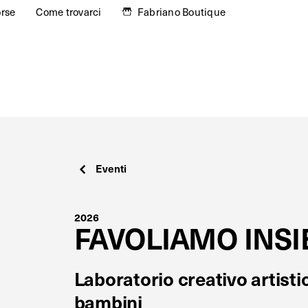
orse
Come trovarci
Fabriano Boutique
Eventi
2026
FAVOLIAMO INS
Laboratorio creativo artistic
bambini