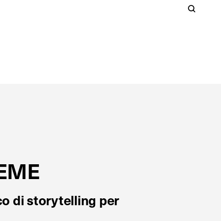
Cer
S
Clos
IEME
o di storytelling per