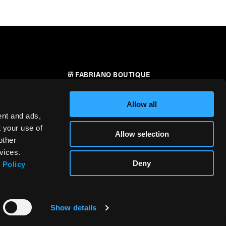
FABRIANO BOUTIQUE
CONTATTI
Allow all
RIVENDITORI
ent and ads,
t your use of
Allow selection
SICUREZZA DEI PRODOTTI –
other
i
REGOLAMENTO (UE) 2023/988
vices.
Deny
 Policy
Show details