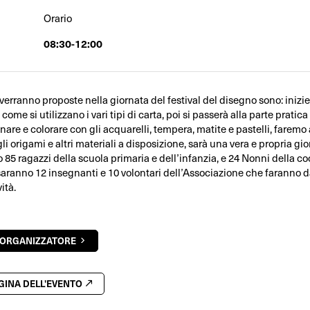
Orario
08:30-12:00
 verranno proposte nella giornata del festival del disegno sono: iniz
come si utilizzano i vari tipi di carta, poi si passerà alla parte pratic
nare e colorare con gli acquarelli, tempera, matite e pastelli, faremo
li origami e altri materiali a disposizione, sarà una vera e propria gio
85 ragazzi della scuola primaria e dell’infanzia, e 24 Nonni della co
i saranno 12 insegnanti e 10 volontari dell’Associazione che faranno 
vità.
'ORGANIZZATORE
AGINA DELL'EVENTO