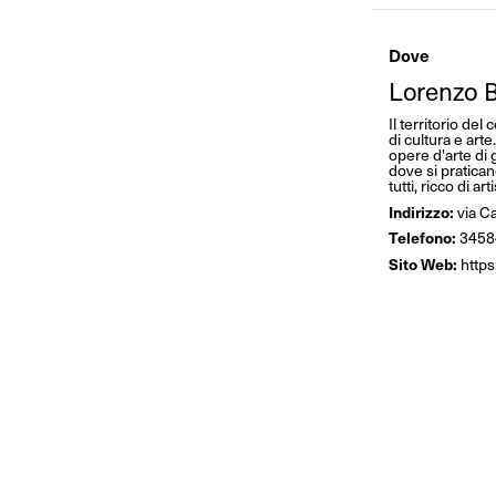
Dove
Lorenzo B
Il territorio del
di cultura e art
opere d'arte di 
dove si pratican
tutti, ricco di a
Indirizzo:
via Ca
Telefono:
3458
Sito Web:
http