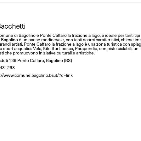
acchetti
 comune di Bagolino e Ponte Caffaro la frazione a lago, è ideale per tanti tipi
e. Bagolino è un paese medioevale, con tanti scorci caratteristici, chiese im
grandi artisti, Ponte Caffaro la frazione a lago è una zona turistica con spi
o sport acquatici: Vela, Kite Surf, pesca, Parapendio, con piste ciclabili, un
rtisti che promuovono iniziative culturali e artistiche.
duti 136 Ponte Caffaro, Bagolino (BS)
431298
s://www.comune.bagolino.bs.it/?q=link