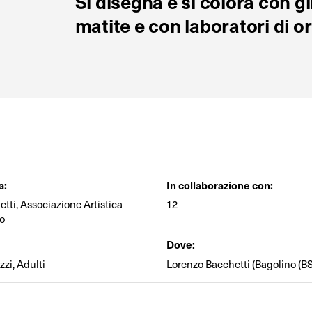
Si disegna e si colora con g
matite e con laboratori di o
a:
In collaborazione con:
tti, Associazione Artistica
12
io
Dove:
zi, Adulti
Lorenzo Bacchetti (Bagolino (BS