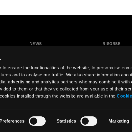
NEWS
RISORSE
News
Tutorial
s
Press & Media
Glossario
o ensure the functionalities of the website, to personalise cont
Collaborazioni
Download
atures and to analyse our traffic. We also share information abou
edia, advertising and analytics partners who may combine it with 
Festival del Disegno
Area insegnant
vided to them or that they’ve collected from your use of their ser
Residenza d’artista
cookies installed through the website are available in the
Cookie
Preferences
Statistics
Marketing