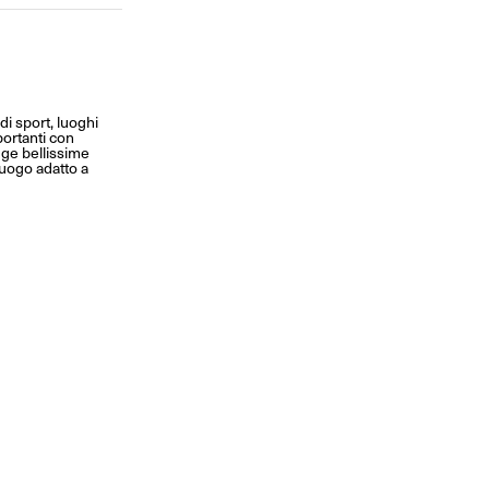
 di sport, luoghi
portanti con
agge bellissime
 luogo adatto a