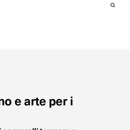
Cer
S
Clos
no e arte per i