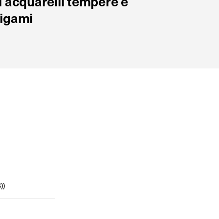
li acquarelli tempere e
rigami
))