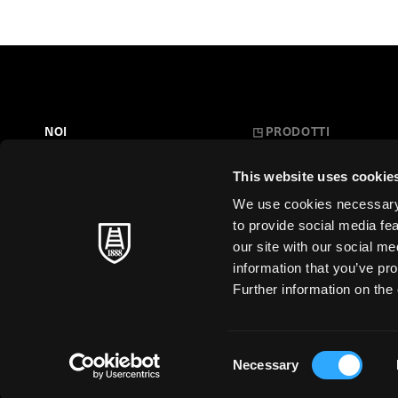
NOI
◳
PRODOTTI
Belle Arti
LA NOSTRA STORIA
This website uses cookie
L'Arte a Scuola
FARE CARTA
We use cookies necessary t
Carte Creative
to provide social media fe
MAESTRI SENZA TEMPO
our site with our social m
Cartoleria
information that you’ve pro
SOSTENIBILITÀ
Stampa d'Arte
Further information on the 
Business
Just for You
Consent
Necessary
Selection