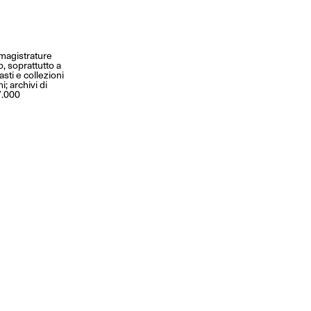
 magistrature
o, soprattutto a
asti e collezioni
; archivi di
7.000