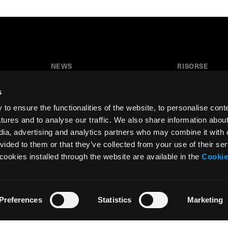
NEWS
RISORSE
News
Tutorial
s
Press & Media
Glossario
o ensure the functionalities of the website, to personalise cont
Collaborazioni
Download
atures and to analyse our traffic. We also share information abou
edia, advertising and analytics partners who may combine it with 
Festival del Disegno
Area insegnant
vided to them or that they’ve collected from your use of their ser
Residenza d’artista
cookies installed through the website are available in the
Cookie
Preferences
Statistics
Marketing