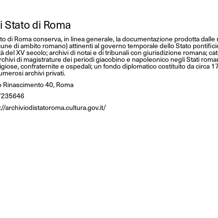
di Stato di Roma
tato di Roma conserva, in linea generale, la documentazione prodotta dalle
lcune di ambito romano) attinenti al governo temporale dello Stato pontifici
à del XV secolo; archivi di notai e di tribunali con giurisdizione romana; cat
rchivi di magistrature dei periodi giacobino e napoleonico negli Stati romani
igiose, confraternite e ospedali; un fondo diplomatico costituito da circa 1
erosi archivi privati.
 Rinascimento 40, Roma
7235646
://archiviodistatoroma.cultura.gov.it/