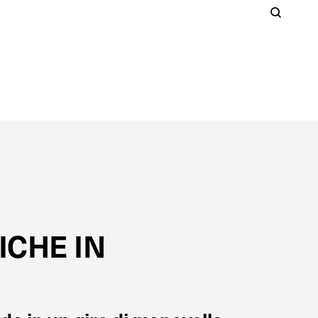
Cer
S
Clos
ICHE IN