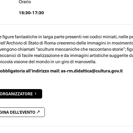
Orario
15:30-17:30
e figure fantastiche in larga parte presenti nei codici miniati, nelle
ell’Archivio di Stato di Roma creeremo delle immagini in movimento
vengono chiamati “sculture meccaniche che raccontano storie”; fi
ccanici di facile realizzazione e da immagini artistiche suggerite da
piccola visione del mondo in un giro di manovella.
bbligatoria all’indirizzo mail:
as-rm.didattica@cultura.gov.it
'ORGANIZZATORE
AGINA DELL'EVENTO