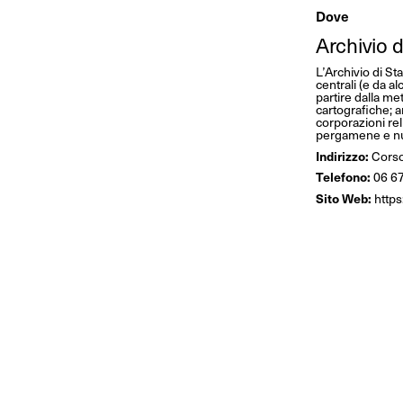
Dove
Archivio 
L’Archivio di S
centrali (e da a
partire dalla met
cartografiche; a
corporazioni rel
pergamene e num
Indirizzo:
Corso
Telefono:
06 6
Sito Web:
https