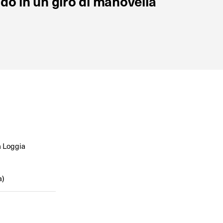
do in un giro di manovella
a Loggia
a)