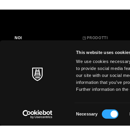
NOI
◳
PRODOTTI
Belle Arti
LA NOSTRA STORIA
This website uses cookie
L'Arte a Scuola
FARE CARTA
We use cookies necessary t
Carte Creative
to provide social media fe
MAESTRI SENZA TEMPO
our site with our social m
Cartoleria
information that you’ve pro
SOSTENIBILITÀ
Stampa d'Arte
Further information on the 
Business
Just for You
Consent
Necessary
Selection