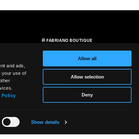
FABRIANO BOUTIQUE
CONTATTI
Allow all
RIVENDITORI
ent and ads,
t your use of
Allow selection
SICUREZZA DEI PRODOTTI –
other
i
REGOLAMENTO (UE) 2023/988
vices.
Deny
 Policy
Show details