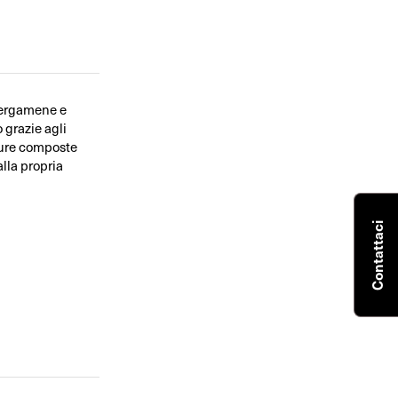
 pergamene e
 grazie agli
gure composte
lla propria
Contattaci