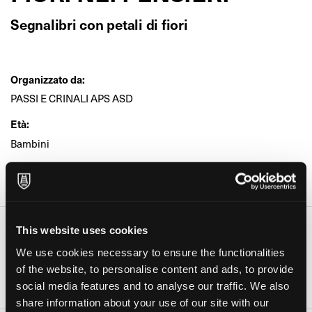
Segnalibri con petali di fiori
Organizzato da:
PASSI E CRINALI APS ASD
Età:
Bambini
Dove:
Giardino Condiviso "La Chiocciola" (Rho)
This website uses cookies
Date e orari
We use cookies necessary to ensure the functionalities
Giorno
Orario
of the website, to personalise content and ads, to provide
08 Ott 2022
14:30-16:00
social media features and to analyse our traffic. We also
share information about your use of our site with our