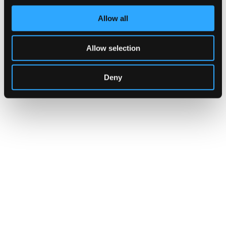
progettuale. Offre momenti di incontro, laboratori, eventi con le
scuole e con la cittadinanza.
Allow all
Indirizzo:
Via Labriola angolo via Pontida, Rho
Telefono:
3939347102
Sito Web:
https://www.facebook.com/lachiocciolarho/
Allow selection
Deny