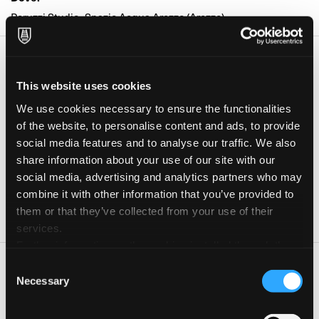
Peruzzi Studio- Spazio Acqua Arezzo (Arezzo)
Date e orari
Giorno
Orario
This website uses cookies
We use cookies necessary to ensure the functionalities
14 Set 2026
17:00-20:00
of the website, to personalise content and ads, to provide
21 Set 2026
17:00-20:00
social media features and to analyse our traffic. We also
share information about your use of our site with our
28 Set 2026
17:00-20:00
social media, advertising and analytics partners who may
05 Ott 2026
17:00-20:00
combine it with other information that you’ve provided to
them or that they’ve collected from your use of their
09 Ott 2026
17:00-20:00
services.
Further information on the cookies installed through the
website are available in the
Cookie Policy
Consent
Un percorso in quattro tappe pensato per chi vuole scoprire (o
Necessary
Selection
riscoprire) la magia dell’acquerello senza la paura del “foglio
bianco”. Partiremo dal gioco libero con il colore e l’astrazione,
imparando a dialogare con l’acqua, per poi guidare quella