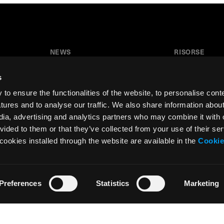
NEWS
RISORSE
News
Tutorial
s
Press & Media
Glossario
o ensure the functionalities of the website, to personalise cont
Collaborazioni
Download
atures and to analyse our traffic. We also share information abou
edia, advertising and analytics partners who may combine it with 
Festival del Disegno
Area insegnant
vided to them or that they’ve collected from your use of their ser
Residenza d’artista
cookies installed through the website are available in the
Cookie
Preferences
Statistics
Marketing