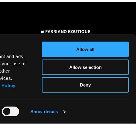
FABRIANO BOUTIQUE
CONTATTI
Allow all
RIVENDITORI
ent and ads,
t your use of
Allow selection
SICUREZZA DEI PRODOTTI –
other
i
REGOLAMENTO (UE) 2023/988
vices.
Deny
 Policy
Show details