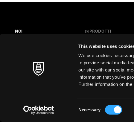
NOI
◳
PRODOTTI
Belle Arti
LA NOSTRA STORIA
This website uses cookie
L'Arte a Scuola
FARE CARTA
We use cookies necessary t
Carte Creative
to provide social media fe
MAESTRI SENZA TEMPO
our site with our social m
Cartoleria
information that you’ve pro
SOSTENIBILITÀ
Stampa d'Arte
Further information on the 
Business
Just for You
Consent
Necessary
Selection