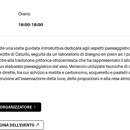
Orario
16:00-18:00
ede una visita guidata introduttiva dedicata agli aspetti paesaggistici
 Grotte di Catullo, seguita da un laboratorio di disegno en plein air. I p
he alla tradizione pittorica ottocentesca che ha rappresentato il sito
un elaborato paesaggistico dal vero. Verranno utilizzate tecniche di
e dirette, tra cui schizzo a matita e carboncino, acquerello e pastelli 
enzione all’osservazione della luce, delle proporzioni e alla resa atm
'ORGANIZZATORE
AGINA DELL'EVENTO