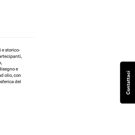
 e storico-
artecipanti,
,
 disegno e
Contattaci
ad olio, con
osferica del