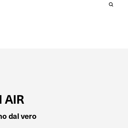
Cer
S
Clos
 AIR
no dal vero