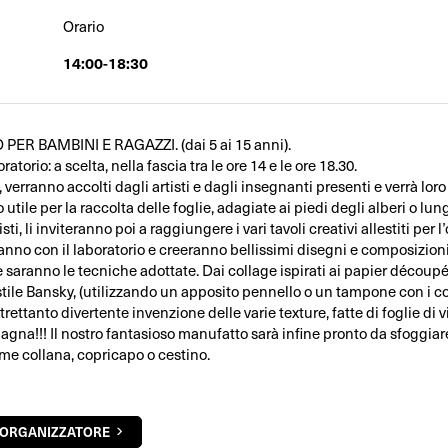
Orario
14:00-18:30
ER BAMBINI E RAGAZZI. (dai 5 ai 15 anni).
atorio: a scelta, nella fascia tra le ore 14 e le ore 18.30.
i, verranno accolti dagli artisti e dagli insegnanti presenti e verrà lo
utile per la raccolta delle foglie, adagiate ai piedi degli alberi o lungo
isti, li inviteranno poi a raggiungere i vari tavoli creativi allestiti per 
nno con il laboratorio e creeranno bellissimi disegni e composizioni 
e saranno le tecniche adottate. Dai collage ispirati ai papier découpé
 stile Bansky, (utilizzando un apposito pennello o un tampone con i co
trettanto divertente invenzione delle varie texture, fatte di foglie di vit
mpagna!!! Il nostro fantasioso manufatto sarà infine pronto da sfoggia
come collana, copricapo o cestino.
'ORGANIZZATORE