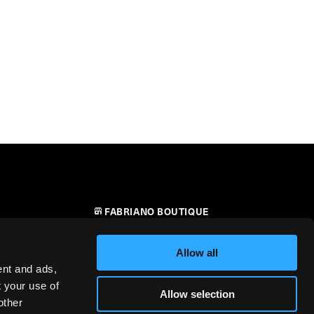
FABRIANO BOUTIQUE
CONTATTI
Allow all
RIVENDITORI
ent and ads,
t your use of
Allow selection
SICUREZZA DEI PRODOTTI –
other
i
REGOLAMENTO (UE) 2023/988