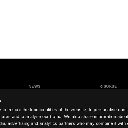
NEWS
RISORSE
News
Tutorial
s
Press & Media
Glossario
o ensure the functionalities of the website, to personalise cont
Collaborazioni
Download
atures and to analyse our traffic. We also share information abou
edia, advertising and analytics partners who may combine it with 
Festival del Disegno
Area insegnant