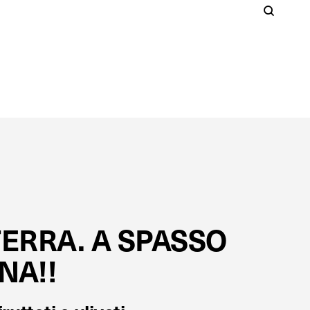
Cer
S
Clos
TERRA. A SPASSO
NA!!