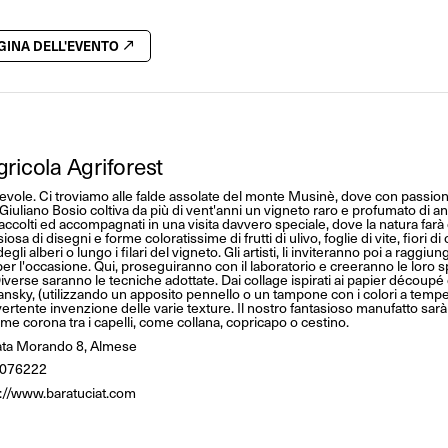
AGINA DELL'EVENTO
ricola Agriforest
ntevole. Ci troviamo alle falde assolate del monte Musinè, dove con passio
 Giuliano Bosio coltiva da più di vent'anni un vigneto raro e profumato di ant
accolti ed accompagnati in una visita davvero speciale, dove la natura farà 
osa di disegni e forme coloratissime di frutti di ulivo, foglie di vite, fiori 
degli alberi o lungo i filari del vigneto. Gli artisti, li inviteranno poi a raggiung
ti per l'occasione. Qui, proseguiranno con il laboratorio e creeranno le loro 
verse saranno le tecniche adottate. Dai collage ispirati ai papier découpé 
 Bansky, (utilizzando un apposito pennello o un tampone con i colori a tempe
divertente invenzione delle varie texture. Il nostro fantasioso manufatto sarà
me corona tra i capelli, come collana, copricapo o cestino.
ta Morando 8, Almese
076222
s://www.baratuciat.com