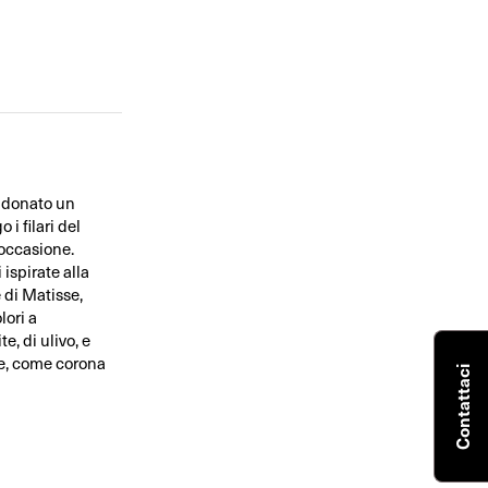
ro donato un
 i filari del
l’occasione.
ispirate alla
 di Matisse,
lori a
e, di ulivo, e
re, come corona
Contattaci