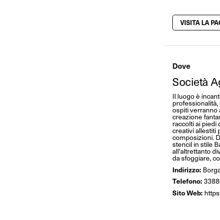
VISITA LA P
Dove
Società Ag
Il luogo è inca
professionalità,
ospiti verranno 
creazione fantasi
raccolti ai piedi 
creativi allesti
composizioni. Di
stencil in stile
all'altrettanto 
da sfoggiare, co
Indirizzo:
Borga
Telefono:
3388
Sito Web:
http