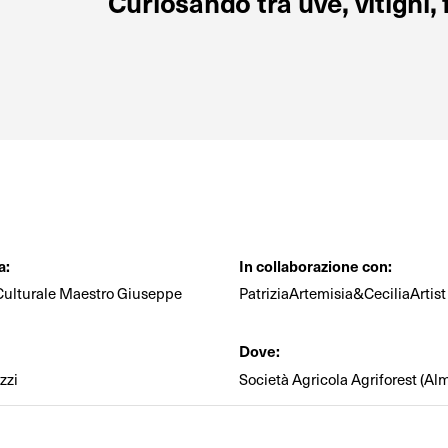
Curiosando tra uve, vitigni, f
a:
In collaborazione con:
Culturale Maestro Giuseppe
PatriziaArtemisia&CeciliaArtist
Dove:
zzi
Società Agricola Agriforest (Al