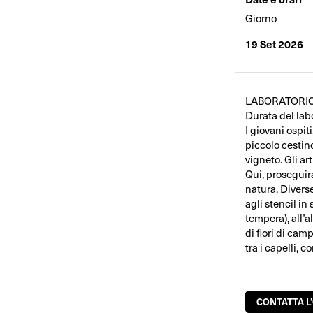
Giorno
19 Set 2026
LABORATORIO P
Durata del labor
I giovani ospit
piccolo cestino 
vigneto. Gli art
Qui, proseguira
natura. Divers
agli stencil in
tempera), all’al
di fiori di ca
tra i capelli, 
CONTATTA L