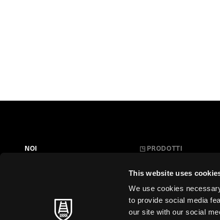
NOI
◳
PRODOTTI
Belle Arti
LA NOSTRA STORIA
This website uses cookie
L'Arte a Scuola
FARE CARTA
We use cookies necessary t
Carte Creative
to provide social media fe
MAESTRI SENZA TEMPO
our site with our social m
Cartoleria