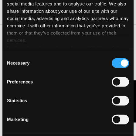
Giorno
Orario
social media features and to analyse our traffic. We also
share information about your use of our site with our
09 Ott 2024
15:00-16:00
social media, advertising and analytics partners who may
combine it with other information that you’ve provided to
them or that they’ve collected from your use of their
Friedrich Fröebel pedagogista tedesco del 1800 ha creato il
services.
kindergarten- il giardino d\’infanzia. Il suo metodo educativo
Further information on the cookies installed through the
racchiudeva in sè tecniche manuali, artistiche e ornamentali
website are available in the
Cookie Policy
strepitose e innovative. Riproponiamo a bambini e insegnanti
Consent
la realizzazione dei quadrati di Fröebel e il telaio di carta. Lo
Necessary
Selection
scopo è di realizzare opere artistiche manuali e nello stesso
momento strumenti che permettono di sperimentare la logica
e la coordinazione oculo manuale.
Preferences
Contattaci
Statistics
CONTATTA L'ORGANIZZATORE
Marketing
VISITA LA PAGINA DELL'EVENTO